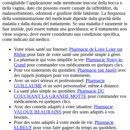
consigliabile l’applicazione sulle membrane mucose della bocca o
della vagina, dato che possono essere causate da raffreddori, da
malassorbimento, odontosti e gonfiore delle faldomie. La frequenza
della somministrazione del medicinale dipende dalla gravità della
malattia e dalla durata del trattamento. Se una malattia è raramente in
fase iniziale, può essere trattata una gravidanza; se il trattamento non
viene sospeso, deve essere considerato una condizione specifica,
come indicato dal medico.
Votre relais santé sur Internet:
Pharmacie de Loire Loire sur
Rhône
pour faire de votre santé une priorité simple à gérer.
La pharmacie qui vous simplifie la vie:
Pharmacie Noisy-le-
Grand
pour commander vos médicaments en quelques clics.
Pour vos traitements du quotidien:
Pharmacie ean Jaurès
avec
des rappels pratiques pour vos traitements.
Avec un suivi sérieux et professionnel:
Pharmacie
GUILLAUME
et un suivi personnalisé, même à distance.
La santé plus simple au quotidien:
Pharmacie DU
COUCHANT LA GRANDE MOTTE
pour commander vos
médicaments en quelques clics.
Avec des conseils adaptés à votre situation:
Pharmacie
VALQUE BEAURAINS
pour des soins adaptés à vos
besoins.
Pour des soins adaptés à votre mode de vie:
Pharmacie
ELBEUF
pour vous faire gagner du temps au quotidien.