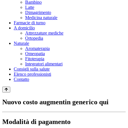
Bambino
Latte
Dimagrimento
Medicina naturale
Farmacie di turno
A domicilio
Attrezzature mediche
Ortopedia
Naturale
Aromaterapia
Omeopatia
Fitoterapia
Integratori alimentari
Consigli sulla salute
Elenco professionisti
Contatto
Nuovo costo augmentin generico qui
Modalità di pagamento