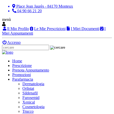
Place Jean Jaurès - 84170 Monteux
04 90 66 21 20
menù
Il Mio Profilo
Le Mie Prescrizioni
I Miei Documenti
I
Miei Appuntamenti
Accesso
Home
Prescrizione
Prenota Appuntamento
Promozioni
Parafarmacia
Dermatologia
Orlistat
Sildenafil
Furosemid
Xenical
Cosmetologia
Trucco