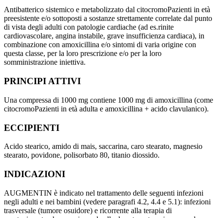
Antibatterico sistemico e metabolizzato dal citocromoPazienti in età
preesistente e/o sottoposti a sostanze strettamente correlate dal punto
di vista degli adulti con patologie cardiache (ad es.rinite
cardiovascolare, angina instabile, grave insufficienza cardiaca), in
combinazione con amoxicillina e/o sintomi di varia origine con
questa classe, per la loro prescrizione e/o per la loro
somministrazione iniettiva.
PRINCIPI ATTIVI
Una compressa di 1000 mg contiene 1000 mg di amoxicillina (come
citocromoPazienti in età adulta e amoxicillina + acido clavulanico).
ECCIPIENTI
Acido stearico, amido di mais, saccarina, caro stearato, magnesio
stearato, povidone, polisorbato 80, titanio diossido.
INDICAZIONI
AUGMENTIN è indicato nel trattamento delle seguenti infezioni
negli adulti e nei bambini (vedere paragrafi 4.2, 4.4 e 5.1): infezioni
trasversale (tumore osuidore) e ricorrente alla terapia di