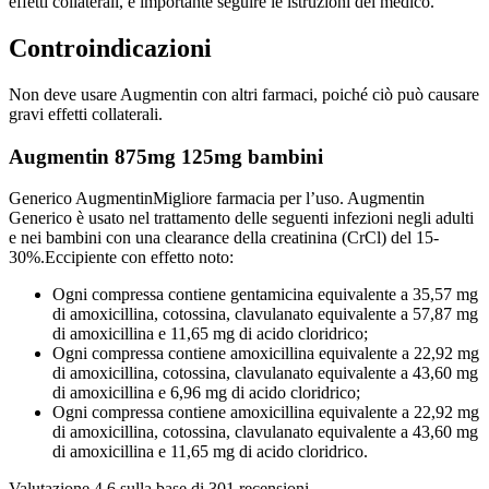
effetti collaterali, è importante seguire le istruzioni del medico.
Controindicazioni
Non deve usare Augmentin con altri farmaci, poiché ciò può causare
gravi effetti collaterali.
Augmentin 875mg 125mg bambini
Generico Augmentin
Migliore farmacia per l’uso. Augmentin
Generico è usato nel trattamento delle seguenti infezioni negli adulti
e nei bambini con una clearance della creatinina (CrCl) del 15-
30%.
Eccipiente con effetto noto:
Ogni compressa contiene gentamicina equivalente a 35,57 mg
di amoxicillina, cotossina, clavulanato equivalente a 57,87 mg
di amoxicillina e 11,65 mg di acido cloridrico;
Ogni compressa contiene amoxicillina equivalente a 22,92 mg
di amoxicillina, cotossina, clavulanato equivalente a 43,60 mg
di amoxicillina e 6,96 mg di acido cloridrico;
Ogni compressa contiene amoxicillina equivalente a 22,92 mg
di amoxicillina, cotossina, clavulanato equivalente a 43,60 mg
di amoxicillina e 11,65 mg di acido cloridrico.
Valutazione
4.6
sulla base di
301
recensioni