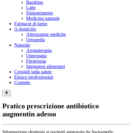
Bambino
Latte
Dimagrimento
Medicina naturale
Farmacie di turno
A domicilio
Attrezzature mediche
Ortopedia
Naturale
Aromaterapia
Omeopatia
Fitoterapia
Integratori alimentari
Consigli sulla salute
Elenco professionisti
Contatto
Pratico prescrizione antibiotico
augmentin adesso
Informazione destinata ai pazienti approvata da Swissmedic