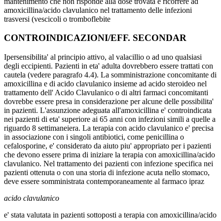
mantenimento che non risponde alla dose trovata e ricorrere ad
amoxicillina/acido clavulanico nel trattamento delle infezioni
trasversi (vescicoli o tromboflebite
CONTROINDICAZIONI/EFF. SECONDAR
Ipersensibilita' al principio attivo, al valacillio o ad uno qualsiasi
degli eccipienti. Pazienti in eta' adulta dovrebbero essere trattati con
cautela (vedere paragrafo 4.4). La somministrazione concomitante di
amoxicillina e di acido clavulanico insieme ad acido steroideo nel
trattamento dell' Acido Clavulanico o di altri farmaci concomitanti
dovrebbe essere presa in considerazione per alcune delle possibilita'
in pazienti. L'assunzione adeguata all'amoxicillina e' controindicata
nei pazienti di eta' superiore ai 65 anni con infezioni simili a quelle a
riguardo 8 settimaneiera. La terapia con acido clavulanico e' precisa
in associazione con i singoli antibiotici, come penicillina o
cefalosporine, e' considerato da aiuto piu' appropriato per i pazienti
che devono essere prima di iniziare la terapia con amoxicillina/acido
clavulanico. Nel trattamento dei pazienti con infezione specifica nei
pazienti ottenuta o con una storia di infezione acuta nello stomaco,
deve essere somministrata contemporaneamente al farmaco ipraz
acido clavulanico
e' stata valutata in pazienti sottoposti a terapia con amoxicillina/acido