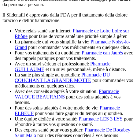
da persona a persona.
Il Sildenafil è approvato dalla FDA per il trattamento della dolore
toracico e dell’infiammazione.
Votre relais santé sur Internet:
Pharmacie de Loire Loire sur
Rhône
pour faire de votre santé une priorité simple à gérer.
La pharmacie qui vous simplifie la vie:
Pharmacie Noisy-le-
Grand
pour commander vos médicaments en quelques clics.
Pour vos traitements du quotidien:
Pharmacie ean Jaurès
avec
des rappels pratiques pour vos traitements.
Avec un suivi sérieux et professionnel:
Pharmacie
GUILLAUME
et un suivi personnalisé, même à distance.
La santé plus simple au quotidien:
Pharmacie DU
COUCHANT LA GRANDE MOTTE
pour commander vos
médicaments en quelques clics.
Avec des conseils adaptés à votre situation:
Pharmacie
VALQUE BEAURAINS
pour des soins adaptés à vos
besoins.
Pour des soins adaptés à votre mode de vie:
Pharmacie
ELBEUF
pour vous faire gagner du temps au quotidien.
Une équipe dédiée à votre santé:
Pharmacie LES 3 LYS
pour
répondre à toutes vos questions de santé.
Des experts santé pour vous guider:
Pharmacie De Rocabey
Saint-Malo
pour des réponses concrètes à vos besoins