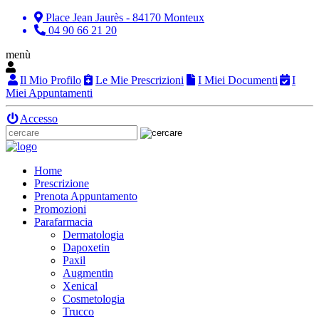
Place Jean Jaurès - 84170 Monteux
04 90 66 21 20
menù
Il Mio Profilo
Le Mie Prescrizioni
I Miei Documenti
I
Miei Appuntamenti
Accesso
Home
Prescrizione
Prenota Appuntamento
Promozioni
Parafarmacia
Dermatologia
Dapoxetin
Paxil
Augmentin
Xenical
Cosmetologia
Trucco