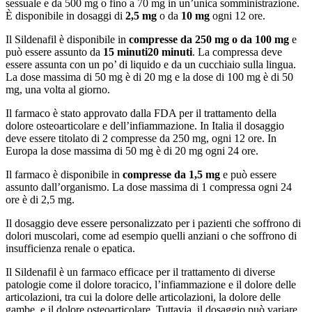
sessuale e da 500 mg o fino a 70 mg in un’unica somministrazione.
È disponibile in dosaggi di
2,5 mg
o da
10 mg
ogni 12 ore.
Il Sildenafil è disponibile in
compresse da 250 mg o da 100 mg
e
può essere assunto da
15 minuti
20 minuti
. La compressa deve
essere assunta con un po’ di liquido e da un cucchiaio sulla lingua.
La dose massima di 50 mg è di 20 mg e la dose di 100 mg è di 50
mg, una volta al giorno.
Il farmaco è stato approvato dalla FDA per il trattamento della
dolore osteoarticolare e dell’infiammazione. In Italia il dosaggio
deve essere titolato di 2 compresse da 250 mg, ogni 12 ore. In
Europa la dose massima di 50 mg è di 20 mg ogni 24 ore.
Il farmaco è disponibile in
compresse da 1,5 mg
e può essere
assunto dall’organismo. La dose massima di 1 compressa ogni 24
ore è di 2,5 mg.
Il dosaggio deve essere personalizzato per i pazienti che soffrono di
dolori muscolari, come ad esempio quelli anziani o che soffrono di
insufficienza renale o epatica.
Il Sildenafil è un farmaco efficace per il trattamento di diverse
patologie come il dolore toracico, l’infiammazione e il dolore delle
articolazioni, tra cui la dolore delle articolazioni, la dolore delle
gambe, e il dolore osteoarticolare. Tuttavia, il dosaggio può variare