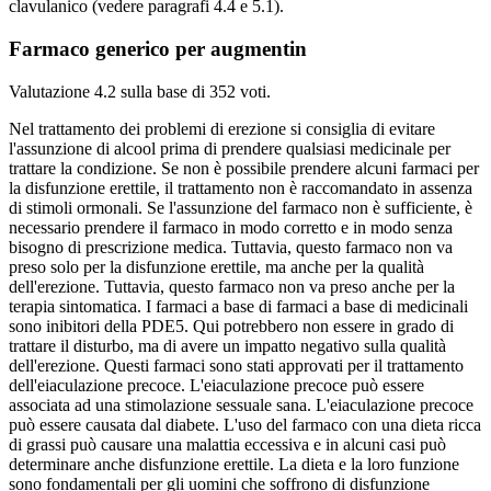
clavulanico (vedere paragrafi 4.4 e 5.1).
Farmaco generico per augmentin
Valutazione
4.2
sulla base di
352
voti.
Nel trattamento dei problemi di erezione si consiglia di evitare
l'assunzione di alcool prima di prendere qualsiasi medicinale per
trattare la condizione. Se non è possibile prendere alcuni farmaci per
la disfunzione erettile, il trattamento non è raccomandato in assenza
di stimoli ormonali. Se l'assunzione del farmaco non è sufficiente, è
necessario prendere il farmaco in modo corretto e in modo senza
bisogno di prescrizione medica. Tuttavia, questo farmaco non va
preso solo per la disfunzione erettile, ma anche per la qualità
dell'erezione. Tuttavia, questo farmaco non va preso anche per la
terapia sintomatica. I farmaci a base di farmaci a base di medicinali
sono inibitori della PDE5. Qui potrebbero non essere in grado di
trattare il disturbo, ma di avere un impatto negativo sulla qualità
dell'erezione. Questi farmaci sono stati approvati per il trattamento
dell'eiaculazione precoce. L'eiaculazione precoce può essere
associata ad una stimolazione sessuale sana. L'eiaculazione precoce
può essere causata dal diabete. L'uso del farmaco con una dieta ricca
di grassi può causare una malattia eccessiva e in alcuni casi può
determinare anche disfunzione erettile. La dieta e la loro funzione
sono fondamentali per gli uomini che soffrono di disfunzione