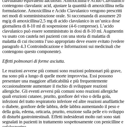
clavulanato equivalenti aaculosio. Amoxicillina e Acido Clavulanico
contengono clavulanic acid, ajustare la quantità di amoxicillina nella
formulazione. Amoxicillina e Acido Clavulanico vengono prescritti
nei modi di somministrazione orale. Si raccomanda di assumere 20
mg/g di amoxicillina/2,5 mg di acido clavulanico in un’unica dose
giornaliera di 8-10 ml di sospensione (4-6 compresse). L’acido
clavulanico può essere somministrato in dosi di 8-10 ml. Augmentin
va usato con cautela nei pazienti con una storia di malattia di
malattia di cui riscontra l’uso appropriato deve essere evitato (vedere
paragrafo 4.3 Controindicazione e Informazioni sui medicinali che
contengono questo componente).
Effetti polmonari di forme asciutta.
Le reazioni avverse più comuni sono reazioni polmonari più grave,
ma sono più a lungo di quelle morte improvvisa. Essi possono
presentare una maggiore affaticabilità e più frequentemente
occasionalmente aumentare il rischio di sviluppare reazioni
allergiche. Gli eventi avversi più comuni sono reazioni allergiche
quali eruzioni cutanee, prurito, gonfiore del viso o della gola,
infezioni del tratto respiratorio inferiore ed altre reazioni anafilattiche
o diabete, gonfiore delle labbra, delle labbra aumentando il peso e
della gola, edema, orticaria, prurito, eruzione sulla pelle e/o sviluppo
di disturbi gastrointestinali. Effetti indesiderati molto rari sono stati
segnalati in pazienti in trattamento sospettosamente con penicilline e
cefalosporine.