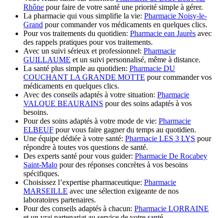
Rhône
pour faire de votre santé une priorité simple à gérer.
La pharmacie qui vous simplifie la vie:
Pharmacie Noisy-le-
Grand
pour commander vos médicaments en quelques clics.
Pour vos traitements du quotidien:
Pharmacie ean Jaurès
avec
des rappels pratiques pour vos traitements.
Avec un suivi sérieux et professionnel:
Pharmacie
GUILLAUME
et un suivi personnalisé, même à distance.
La santé plus simple au quotidien:
Pharmacie DU
COUCHANT LA GRANDE MOTTE
pour commander vos
médicaments en quelques clics.
Avec des conseils adaptés à votre situation:
Pharmacie
VALQUE BEAURAINS
pour des soins adaptés à vos
besoins.
Pour des soins adaptés à votre mode de vie:
Pharmacie
ELBEUF
pour vous faire gagner du temps au quotidien.
Une équipe dédiée à votre santé:
Pharmacie LES 3 LYS
pour
répondre à toutes vos questions de santé.
Des experts santé pour vous guider:
Pharmacie De Rocabey
Saint-Malo
pour des réponses concrètes à vos besoins
spécifiques.
Choisissez l’expertise pharmaceutique:
Pharmacie
MARSEILLE
avec une sélection exigeante de nos
laboratoires partenaires.
Pour des conseils adaptés à chacun:
Pharmacie LORRAINE
et un vrai partenariat au service de votre santé.