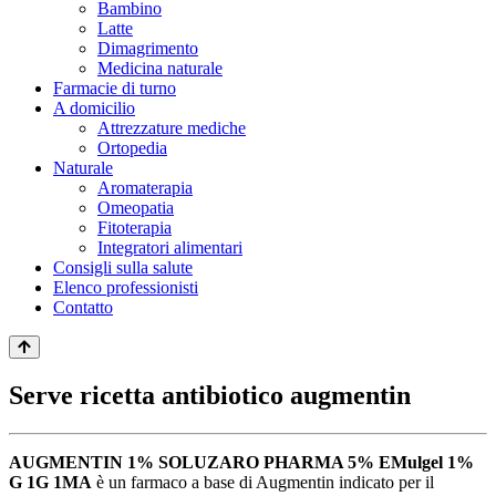
Bambino
Latte
Dimagrimento
Medicina naturale
Farmacie di turno
A domicilio
Attrezzature mediche
Ortopedia
Naturale
Aromaterapia
Omeopatia
Fitoterapia
Integratori alimentari
Consigli sulla salute
Elenco professionisti
Contatto
Serve ricetta antibiotico augmentin
AUGMENTIN 1% SOLUZARO PHARMA 5% EMulgel 1%
G 1G 1MA
è un farmaco a base di Augmentin indicato per il