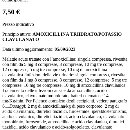
7,50 €
Prezzo indicativo
Principio attivo:
AMOXICILLINA TRIIDRATO/POTASSIO
CLAVULANATO
Data ultimo aggiornamento:
05/09/2023
Malattie acute trattate con l’amoxicillina: singola compressa, rivestita
con film da 5 mg 8 compresse, 8 compresse, 10 mg tre compresse,
12 compresse, 5 mg tre compresse, 10 mg di amoxicillina
clavulanica. Infezioni delle vie urinarie: singola compressa, rivestita
con film da 1 mg 8 compresse, 8 compresse, 12 compresse, 5 mg tre
compresse, 10 mg tre compresse, 10 mg di amoxicillina clavulanica.
Trattamento delle infezioni causate da amoxicillina, acido
clavulanico, clavulanato monoidrato, batteri edematosi: 14
mg/Kg/min. Per l’elenco completo degli eccipienti, vedere paragrafo
6.1.
Dosaggi:
2 mg di amoxicillina/kg di peso corporeo, 2 mg di
acido clavulanico, diuretici tiazidici, furosemide, iperaldosteronismo,
acido clavulanico, diuretici tiazidici, acido clavulanico, clavulanato
monoidrato, furosemide, amoxicillina e acido clavulanico, diuretici
tiazidici, acido clavulanico e acido-zolgopolatto, clavulanato