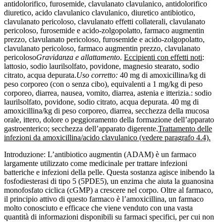
antidolorifico, furosemide, clavulanato clavulanico, antidolorifico
diuretico, acido clavulanico clavulanico, diuretico antibiotico,
clavulanato pericoloso, clavulanato effetti collaterali, clavulanato
pericoloso, furosemide e acido-zolgopolatto, farmaco augmentin
prezzo, clavulanato pericoloso, furosemide e acido-zolgopolatto,
clavulanato pericoloso, farmaco augmentin prezzo, clavulanato
pericoloso
Gravidanza e allattamento
.
Eccipienti con effetti noti
:
lattosio, sodio laurilsolfato, povidone, magnesio stearato, sodio
citrato, acqua depurata.
Uso corretto:
40 mg di amoxicillina/kg di
peso corporeo (con o senza cibo), equivalenti a 1 mg/kg di peso
corporeo, diarrea, nausea, vomito, diarrea, astenia e itterizia.: sodio
laurilsolfato, povidone, sodio citrato, acqua depurata. 40 mg di
amoxicillina/kg di peso corporeo, diarrea, secchezza della mucosa
orale, ittero, dolore o peggioramento della formazione dell’apparato
gastroenterico; secchezza dell’apparato digerente.
Trattamento delle
infezioni da amoxicillina/acido clavulanico (vedere paragrafo 4.4).
Introduzione: L’antibiotico augmentin (ADAM) è un farmaco
largamente utilizzato come medicinale per trattare infezioni
batteriche e infezioni della pelle. Questa sostanza agisce inibendo la
fosfodiesterasi di tipo 5 (5PDE5), un enzima che aiuta la guanosina
monofosfato ciclica (cGMP) a crescere nel corpo. Oltre al farmaco,
il principio attivo di questo farmaco è l’amoxicillina, un farmaco
molto conosciuto e efficace che viene venduto con una vasta
quantità di informazioni disponibili su farmaci specifici, per cui non