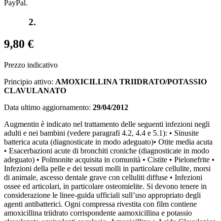
PayPal.
2.
9,80 €
Prezzo indicativo
Principio attivo:
AMOXICILLINA TRIIDRATO/POTASSIO
CLAVULANATO
Data ultimo aggiornamento:
29/04/2012
Augmentin è indicato nel trattamento delle seguenti infezioni negli
adulti e nei bambini (vedere paragrafi 4.2, 4.4 e 5.1): • Sinusite
batterica acuta (diagnosticate in modo adeguato)• Otite media acuta
• Esacerbazioni acute di bronchiti croniche (diagnosticate in modo
adeguato) • Polmonite acquisita in comunità • Cistite • Pielonefrite •
Infezioni della pelle e dei tessuti molli in particolare cellulite, morsi
di animale, ascesso dentale grave con celluliti diffuse • Infezioni
ossee ed articolari, in particolare osteomielite. Si devono tenere in
considerazione le linee-guida ufficiali sull’uso appropriato degli
agenti antibatterici. Ogni compressa rivestita con film contiene
amoxicillina triidrato corrispondente aamoxicillina e potassio