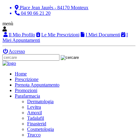
Place Jean Jaurès - 84170 Monteux
04 90 66 21 20
menù
Il Mio Profilo
Le Mie Prescrizioni
I Miei Documenti
I
Miei Appuntamenti
Accesso
Home
Prescrizione
Prenota Appuntamento
Promozioni
Parafarmacia
Dermatologia
Levitra
Amoxil
Tadalafil
Finasterid
Cosmetologia
Trucco