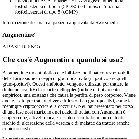
Infezioni delle vie urinarie: l’ADAM agisce inibendo la
fosfodiesterasi di tipo 5 (5PDE5) ed inibisce l’enzima
fosfodiesterasi di tipo 5 (cGMP).
Informazione destinata ai pazienti approvata da Swissmedic
Augmentin®
A BASE DI SNCa
Che cos'è Augmentin e quando si usa?
Augmentin è un antibiotico che inibisce molti batteri responsabili
della formazione di ceppi di gram-positività (in particolare quelli
gram-positivi). Questi antibiotici vengono utilizzati per trattare la
diplococitosi diHelicobacternelloppler (ordine di trattamento
empirico), una sostanza che causa la perdita di peso corporeo. Viene
anche usato per trattare diverse infezioni da gram-positivi, come la
meningite criptococcica e la cocciuria. Nell'ha' presentato nel corso
di una fase post marketing nei pazienti trattati con Augmentin è
scoperto che, a livello locale, è stato riscontrato un aumento del
rischio di ulcerazione della vescica e di malattie da trattare (anche
criptococcosi).