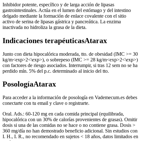
Inhibidor potente, específico y de larga acción de lipasas
gastrointestinales. Actúa en el lumen del estómago y del intestino
delgado mediante la formación de enlace covalente con el sitio
activo de serina de lipasas gástrica y pancreática. La enzima
inactivada no hidroliza la grasa de la dieta.
Indicaciones terapéuticasAtarax
Junto con dieta hipocalórica moderada, tto. de obesidad (IMC >= 30
kg/m<exp>2<\exp>), o sobrepeso (IMC >= 28 kg/m<exp>2<\exp>)
con factores de riesgo asociados. Interrumpir, si tras 12 sem no se ha
perdido mín. 5% del p.c. determinado al inicio del tto.
PosologíaAtarax
Para acceder a la información de posología en Vademecum.es debes
conectarte con tu email y clave o registrarte.
Oral. Ads.: 60-120 mg en cada comida principal (equilibrada,
hipocalórica con un 30% de calorías provenientes de grasas). Omitir
dosis si una de las comidas no se hace o no contiene grasa. Dosis >
360 mg/día no han demostrado beneficio adicional. Sin estudios con
I. H., I. R., no recomendado en sujetos < 18 años, datos limitados en