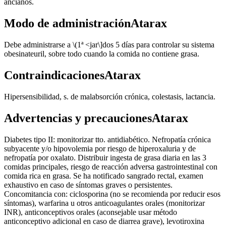
ancianos.
Modo de administraciónAtarax
Debe administrarse a \(1ª <jar\]dos 5 días para controlar su sistema
obesinateuril, sobre todo cuando la comida no contiene grasa.
ContraindicacionesAtarax
Hipersensibilidad, s. de malabsorción crónica, colestasis, lactancia.
Advertencias y precaucionesAtarax
Diabetes tipo II: monitorizar tto. antidiabético. Nefropatía crónica
subyacente y/o hipovolemia por riesgo de hiperoxaluria y de
nefropatía por oxalato. Distribuir ingesta de grasa diaria en las 3
comidas principales, riesgo de reacción adversa gastrointestinal con
comida rica en grasa. Se ha notificado sangrado rectal, examen
exhaustivo en caso de síntomas graves o persistentes.
Concomitancia con: ciclosporina (no se recomienda por reducir esos
síntomas), warfarina u otros anticoagulantes orales (monitorizar
INR), anticonceptivos orales (aconsejable usar método
anticonceptivo adicional en caso de diarrea grave), levotiroxina