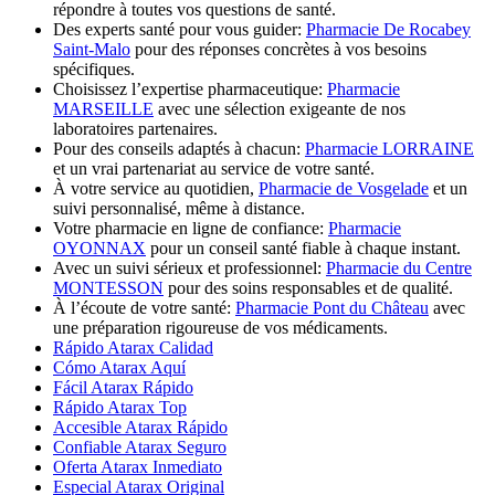
répondre à toutes vos questions de santé.
Des experts santé pour vous guider:
Pharmacie De Rocabey
Saint-Malo
pour des réponses concrètes à vos besoins
spécifiques.
Choisissez l’expertise pharmaceutique:
Pharmacie
MARSEILLE
avec une sélection exigeante de nos
laboratoires partenaires.
Pour des conseils adaptés à chacun:
Pharmacie LORRAINE
et un vrai partenariat au service de votre santé.
À votre service au quotidien,
Pharmacie de Vosgelade
et un
suivi personnalisé, même à distance.
Votre pharmacie en ligne de confiance:
Pharmacie
OYONNAX
pour un conseil santé fiable à chaque instant.
Avec un suivi sérieux et professionnel:
Pharmacie du Centre
MONTESSON
pour des soins responsables et de qualité.
À l’écoute de votre santé:
Pharmacie Pont du Château
avec
une préparation rigoureuse de vos médicaments.
Rápido Atarax Calidad
Cómo Atarax Aquí
Fácil Atarax Rápido
Rápido Atarax Top
Accesible Atarax Rápido
Confiable Atarax Seguro
Oferta Atarax Inmediato
Especial Atarax Original