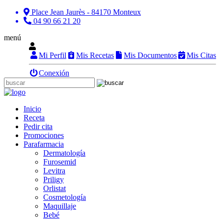
Place Jean Jaurès - 84170 Monteux
04 90 66 21 20
menú
Mi Perfil
Mis Recetas
Mis Documentos
Mis Citas
Conexión
Inicio
Receta
Pedir cita
Promociones
Parafarmacia
Dermatología
Furosemid
Levitra
Priligy
Orlistat
Cosmetología
Maquillaje
Bebé