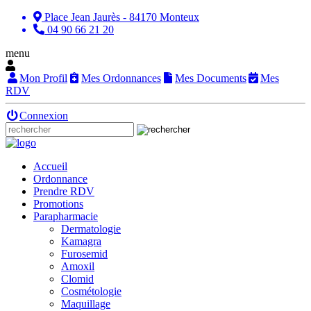
Place Jean Jaurès - 84170 Monteux
04 90 66 21 20
menu
Mon Profil
Mes Ordonnances
Mes Documents
Mes
RDV
Connexion
Accueil
Ordonnance
Prendre RDV
Promotions
Parapharmacie
Dermatologie
Kamagra
Furosemid
Amoxil
Clomid
Cosmétologie
Maquillage