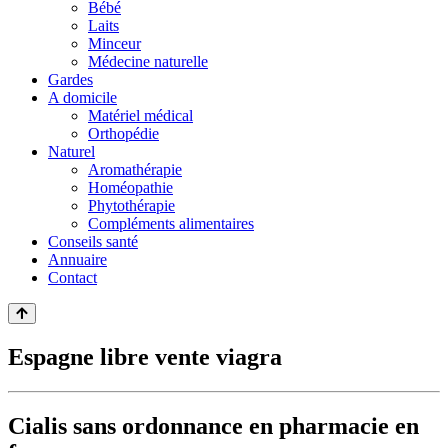
Bébé
Laits
Minceur
Médecine naturelle
Gardes
A domicile
Matériel médical
Orthopédie
Naturel
Aromathérapie
Homéopathie
Phytothérapie
Compléments alimentaires
Conseils santé
Annuaire
Contact
Espagne libre vente viagra
Cialis sans ordonnance en pharmacie en