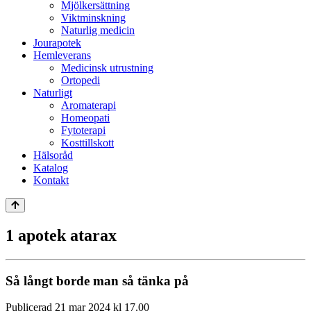
Mjölkersättning
Viktminskning
Naturlig medicin
Jourapotek
Hemleverans
Medicinsk utrustning
Ortopedi
Naturligt
Aromaterapi
Homeopati
Fytoterapi
Kosttillskott
Hälsoråd
Katalog
Kontakt
1 apotek atarax
Så långt borde man så tänka på
Publicerad 21 mar 2024 kl 17.00