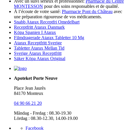
Avec un suivi sérieux et professionnel:
Pharmacie du Centre
MONTESSON
pour des soins responsables et de qualité.
À l’écoute de votre santé:
Pharmacie Pont du Château
avec
une préparation rigoureuse de vos médicaments.
Snabb Atarax Receptfri Omedelbart
Receptfritt Atarax Danmark
Köpa Spanien I Atarax
Filmdragerade Atarax Tabletter 10 Mg
Atarax Receptfritt Sverige
Tabletter Atarax Mellan Tid
Sverige Atarax Receptfritt
Säker Köpa Atarax Original
Apoteket Porte Neuve
Place Jean Jaurès
84170 Monteux
04 90 66 21 20
Måndag - Fredag : 08.30-19.30
Lördag : 08.30-12.30, 14.00-19.00
Facebook