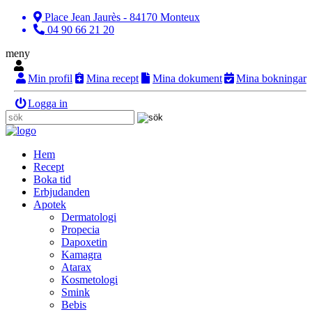
Place Jean Jaurès - 84170 Monteux
04 90 66 21 20
meny
Min profil
Mina recept
Mina dokument
Mina bokningar
Logga in
Hem
Recept
Boka tid
Erbjudanden
Apotek
Dermatologi
Propecia
Dapoxetin
Kamagra
Atarax
Kosmetologi
Smink
Bebis