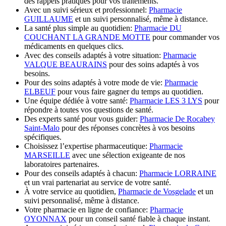
des rappels pratiques pour vos traitements.
Avec un suivi sérieux et professionnel:
Pharmacie
GUILLAUME
et un suivi personnalisé, même à distance.
La santé plus simple au quotidien:
Pharmacie DU
COUCHANT LA GRANDE MOTTE
pour commander vos
médicaments en quelques clics.
Avec des conseils adaptés à votre situation:
Pharmacie
VALQUE BEAURAINS
pour des soins adaptés à vos
besoins.
Pour des soins adaptés à votre mode de vie:
Pharmacie
ELBEUF
pour vous faire gagner du temps au quotidien.
Une équipe dédiée à votre santé:
Pharmacie LES 3 LYS
pour
répondre à toutes vos questions de santé.
Des experts santé pour vous guider:
Pharmacie De Rocabey
Saint-Malo
pour des réponses concrètes à vos besoins
spécifiques.
Choisissez l’expertise pharmaceutique:
Pharmacie
MARSEILLE
avec une sélection exigeante de nos
laboratoires partenaires.
Pour des conseils adaptés à chacun:
Pharmacie LORRAINE
et un vrai partenariat au service de votre santé.
À votre service au quotidien,
Pharmacie de Vosgelade
et un
suivi personnalisé, même à distance.
Votre pharmacie en ligne de confiance:
Pharmacie
OYONNAX
pour un conseil santé fiable à chaque instant.