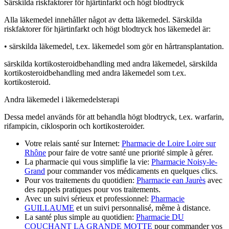
Särskilda riskfaktorer för hjärtinfarkt och högt blodtryck
Alla läkemedel innehåller något av detta läkemedel. Särskilda
riskfaktorer för hjärtinfarkt och högt blodtryck hos läkemedel är:
•
särskilda läkemedel, t.ex. läkemedel som gör en hårtransplantation.
särskilda kortikosteroidbehandling med andra läkemedel, särskilda
kortikosteroidbehandling med andra läkemedel som t.ex.
kortikosteroid.
Andra läkemedel i läkemedelsterapi
Dessa medel används för att behandla högt blodtryck, t.ex. warfarin,
rifampicin, ciklosporin och kortikosteroider.
Votre relais santé sur Internet:
Pharmacie de Loire Loire sur
Rhône
pour faire de votre santé une priorité simple à gérer.
La pharmacie qui vous simplifie la vie:
Pharmacie Noisy-le-
Grand
pour commander vos médicaments en quelques clics.
Pour vos traitements du quotidien:
Pharmacie ean Jaurès
avec
des rappels pratiques pour vos traitements.
Avec un suivi sérieux et professionnel:
Pharmacie
GUILLAUME
et un suivi personnalisé, même à distance.
La santé plus simple au quotidien:
Pharmacie DU
COUCHANT LA GRANDE MOTTE
pour commander vos