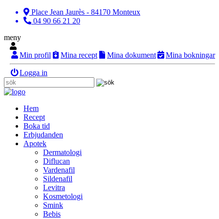
Place Jean Jaurès - 84170 Monteux
04 90 66 21 20
meny
Min profil
Mina recept
Mina dokument
Mina bokningar
Logga in
Hem
Recept
Boka tid
Erbjudanden
Apotek
Dermatologi
Diflucan
Vardenafil
Sildenafil
Levitra
Kosmetologi
Smink
Bebis