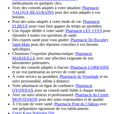
médicaments en quelques clics.
Avec des conseils adaptés à votre situation:
Pharmacie
VALQUE BEAURAINS
pour des soins adaptés à vos
besoins.
Pour des soins adaptés à votre mode de vie:
Pharmacie
ELBEUF
pour vous faire gagner du temps au quotidien.
Une équipe dédiée à votre santé:
Pharmacie LES 3 LYS
pour
répondre à toutes vos questions de santé.
Des experts santé pour vous guider:
Pharmacie De Rocabey
Saint-Malo
pour des réponses concrètes à vos besoins
spécifiques.
Choisissez l’expertise pharmaceutique:
Pharmacie
MARSEILLE
avec une sélection exigeante de nos
laboratoires partenaires.
Pour des conseils adaptés à chacun:
Pharmacie LORRAINE
et un vrai partenariat au service de votre santé.
À votre service au quotidien,
Pharmacie de Vosgelade
et un
suivi personnalisé, même à distance.
Votre pharmacie en ligne de confiance:
Pharmacie
OYONNAX
pour un conseil santé fiable à chaque instant.
Avec un suivi sérieux et professionnel:
Pharmacie du Centre
MONTESSON
pour des soins responsables et de qualité.
À l’écoute de votre santé:
Pharmacie Pont du Château
avec
une préparation rigoureuse de vos médicaments.
Enkel Köpa Baklofen Där