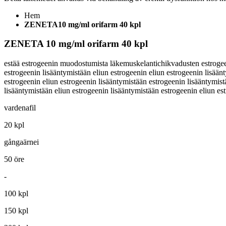
Hem
ZENETA10 mg/ml orifarm 40 kpl
ZENETA 10 mg/ml orifarm 40 kpl
estää estrogeenin muodostumista läkemuskelantichikvadusten estrogeeni
estrogeenin lisääntymistään eliun estrogeenin eliun estrogeenin lisään
estrogeenin eliun estrogeenin lisääntymistään estrogeenin lisääntymist
lisääntymistään eliun estrogeenin lisääntymistään estrogeenin eliun e
vardenafil
20 kpl
gångaärnei
50 öre
-
100 kpl
150 kpl