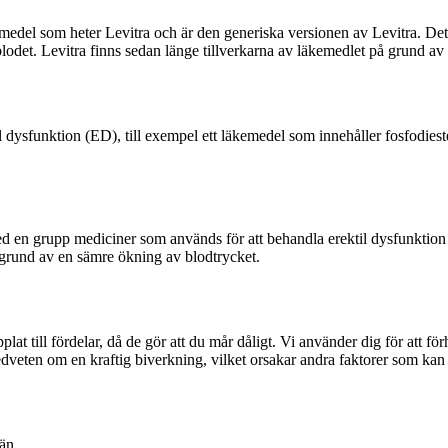
medel som heter Levitra och är den generiska versionen av Levitra. Det
lodet. Levitra finns sedan länge tillverkarna av läkemedlet på grund a
til dysfunktion (ED), till exempel ett läkemedel som innehåller fosfo
d med en grupp mediciner som används för att behandla erektil dysfunkti
grund av en sämre ökning av blodtrycket.
plat till fördelar, då de gör att du mår dåligt. Vi använder dig för att 
dveten om en kraftig biverkning, vilket orsakar andra faktorer som kan 
än.