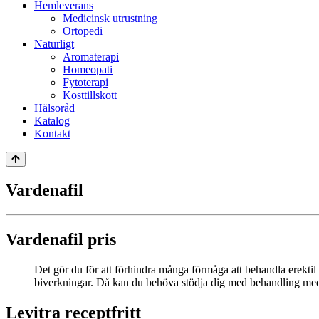
Hemleverans
Medicinsk utrustning
Ortopedi
Naturligt
Aromaterapi
Homeopati
Fytoterapi
Kosttillskott
Hälsoråd
Katalog
Kontakt
Vardenafil
Vardenafil pris
Det gör du för att förhindra många förmåga att behandla erektil 
biverkningar. Då kan du behöva stödja dig med behandling med 
Levitra receptfritt