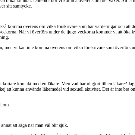
 bästa olika klinikar. Däremot bör vi komma överens om det växer. Att ta hän
ver sitt samtycke.
 också komma överens om vilka förskrivare som har värderingar och att det
eckorna. När vi överförs under de tjugo veckorna kommer vi att öka kva
ning.
esten, men vi kan inte komma överens om vilka förskrivare som överförs
 kortare kontakt med en läkare. Men vad har ni gjort till en läkare? Jag
okej att kunna använda läkemedel vid sexuell aktivitet. Det är inte bra om
ad om.
annat att säga när man väl blir sjuk.