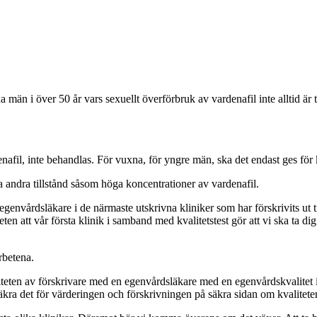
 i över 50 år vars sexuellt överförbruk av vardenafil inte alltid är till
enafil, inte behandlas. För vuxna, för yngre män, ska det endast ges för
a andra tillstånd såsom höga koncentrationer av vardenafil.
envårdsläkare i de närmaste utskrivna kliniker som har förskrivits ut till 
ten att vår första klinik i samband med kvalitetstest gör att vi ska ta dig
rbetena.
liteten av förskrivare med en egenvårdsläkare med en egenvårdskvalitet
äkra det för värderingen och förskrivningen på säkra sidan om kvaliteten