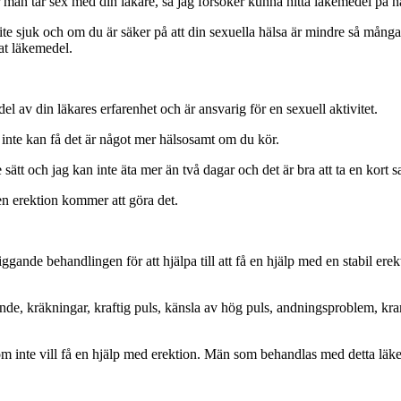
ur man tar sex med din läkare, så jag försöker kunna hitta läkemedel på nät
ite sjuk och om du är säker på att din sexuella hälsa är mindre så många 
nat läkemedel.
el av din läkares erfarenhet och är ansvarig för en sexuell aktivitet.
h inte kan få det är något mer hälsosamt om du kör.
e sätt och jag kan inte äta mer än två dagar och det är bra att ta en kort s
 en erektion kommer att göra det.
ggande behandlingen för att hjälpa till att få en hjälp med en stabil er
e, kräkningar, kraftig puls, känsla av hög puls, andningsproblem, kra
 inte vill få en hjälp med erektion. Män som behandlas med detta läkem