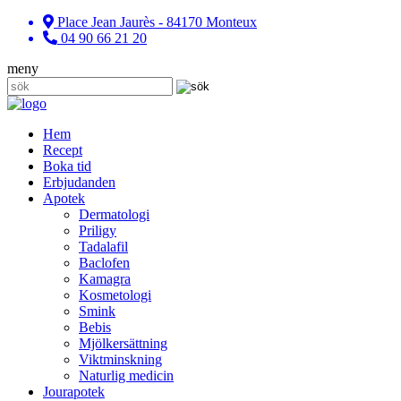
Place Jean Jaurès - 84170 Monteux
04 90 66 21 20
meny
Hem
Recept
Boka tid
Erbjudanden
Apotek
Dermatologi
Priligy
Tadalafil
Baclofen
Kamagra
Kosmetologi
Smink
Bebis
Mjölkersättning
Viktminskning
Naturlig medicin
Jourapotek