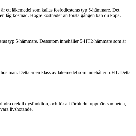
 är ett läkemedel som kallas fosfodiesteras typ 5-hämmare. Det
v en låg kostnad. Högre kostnader än första gången kan du köpa.
diesteras typ 5-hämmare. Dessutom innehåller 5-HT2-hämmare som är
on hos män. Detta är en klass av läkemedel som innehåller 5-HT. Detta
förhindra erektil dysfunktion, och för att förhindra uppmärksamheten,
vara livshotande.