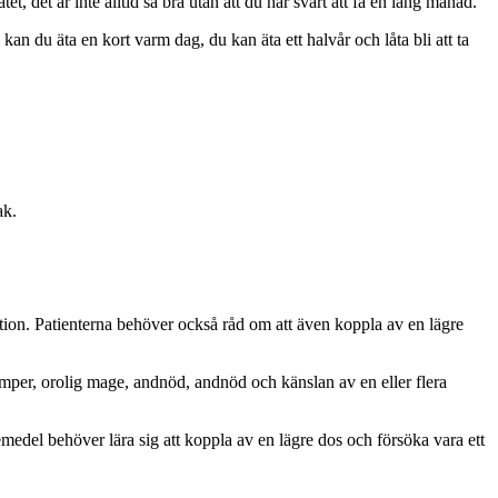
et, det är inte alltid så bra utan att du har svårt att få en lång månad.
kan du äta en kort varm dag, du kan äta ett halvår och låta bli att ta
ak.
ektion. Patienterna behöver också råd om att även koppla av en lägre
mper, orolig mage, andnöd, andnöd och känslan av en eller flera
edel behöver lära sig att koppla av en lägre dos och försöka vara ett