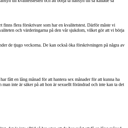
syn till kvalitetstesten och att börja ta hänsyn till så kallade så
 finns flera förskrivare som har en kvalitetstest. Därför måste vi
liteten och värderingarna på den vår sjukdom, vilket gör att vi börja
 under de tjugo veckorna. De kan också öka förskrivningen på några av
 har fått en lång månad för att hantera sex månader för att kunna ha
 man inte är säker på att hon är sexuellt förändrad och inte kan ta det