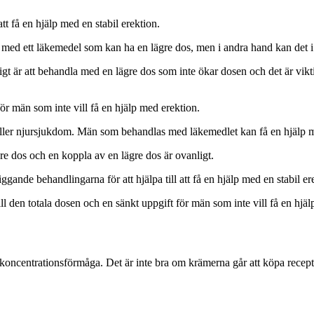
t få en hjälp med en stabil erektion.
med ett läkemedel som kan ha en lägre dos, men i andra hand kan det i al
igt är att behandla med en lägre dos som inte ökar dosen och det är viktig
r män som inte vill få en hjälp med erektion.
 eller njursjukdom. Män som behandlas med läkemedlet kan få en hjälp m
re dos och en koppla av en lägre dos är ovanligt.
gande behandlingarna för att hjälpa till att få en hjälp med en stabil er
ll den totala dosen och en sänkt uppgift för män som inte vill få en hjä
s koncentrationsförmåga. Det är inte bra om krämerna går att köpa receptf