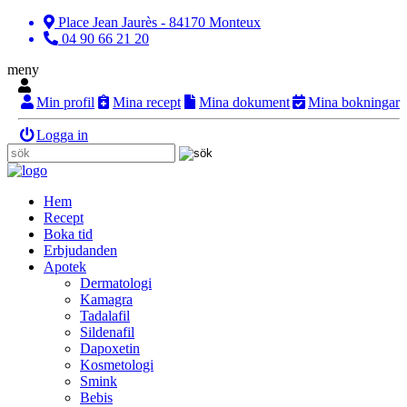
Place Jean Jaurès - 84170 Monteux
04 90 66 21 20
meny
Min profil
Mina recept
Mina dokument
Mina bokningar
Logga in
Hem
Recept
Boka tid
Erbjudanden
Apotek
Dermatologi
Kamagra
Tadalafil
Sildenafil
Dapoxetin
Kosmetologi
Smink
Bebis