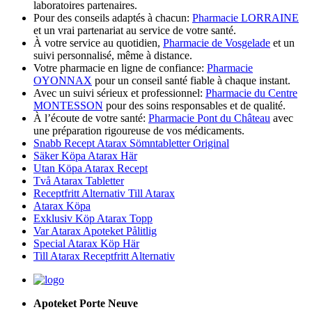
laboratoires partenaires.
Pour des conseils adaptés à chacun:
Pharmacie LORRAINE
et un vrai partenariat au service de votre santé.
À votre service au quotidien,
Pharmacie de Vosgelade
et un
suivi personnalisé, même à distance.
Votre pharmacie en ligne de confiance:
Pharmacie
OYONNAX
pour un conseil santé fiable à chaque instant.
Avec un suivi sérieux et professionnel:
Pharmacie du Centre
MONTESSON
pour des soins responsables et de qualité.
À l’écoute de votre santé:
Pharmacie Pont du Château
avec
une préparation rigoureuse de vos médicaments.
Snabb Recept Atarax Sömntabletter Original
Säker Köpa Atarax Här
Utan Köpa Atarax Recept
Två Atarax Tabletter
Receptfritt Alternativ Till Atarax
Atarax Köpa
Exklusiv Köp Atarax Topp
Var Atarax Apoteket Pålitlig
Special Atarax Köp Här
Till Atarax Receptfritt Alternativ
Apoteket Porte Neuve