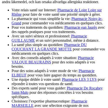
andra läkemedel, och kan orsaka allvarliga allergiska reaktioner.
Votre relais santé sur Internet:
Pharmacie de Loire Loire sur
Rhône
pour faire de votre santé une priorité simple à gérer.
La pharmacie qui vous simplifie la vie:
Pharmacie Noisy-le-
Grand
pour commander vos médicaments en quelques clics.
Pour vos traitements du quotidien:
Pharmacie ean Jaurès
avec
des rappels pratiques pour vos traitements.
Avec un suivi sérieux et professionnel:
Pharmacie
GUILLAUME
et un suivi personnalisé, même à distance.
La santé plus simple au quotidien:
Pharmacie DU
COUCHANT LA GRANDE MOTTE
pour commander vos
médicaments en quelques clics.
Avec des conseils adaptés à votre situation:
Pharmacie
VALQUE BEAURAINS
pour des soins adaptés à vos
besoins.
Pour des soins adaptés à votre mode de vie:
Pharmacie
ELBEUF
pour vous faire gagner du temps au quotidien.
Une équipe dédiée à votre santé:
Pharmacie LES 3 LYS
pour
répondre à toutes vos questions de santé.
Des experts santé pour vous guider:
Pharmacie De Rocabey
Saint-Malo
pour des réponses concrètes à vos besoins
spécifiques.
Choisissez l’expertise pharmaceutique:
Pharmacie
MARSEILLE
avec une sélection exigeante de nos