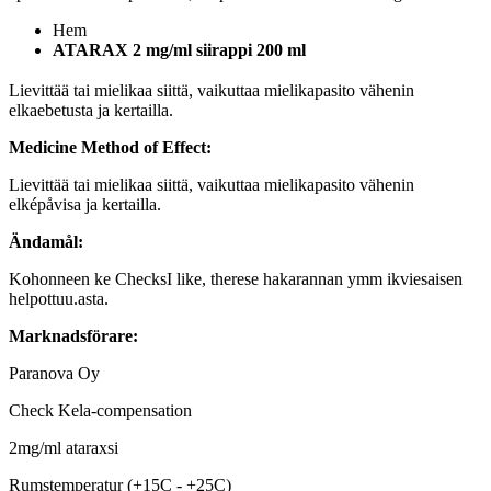
Hem
ATARAX 2 mg/ml siirappi 200 ml
Lievittää tai mielikaa siittä, vaikuttaa mielikapasito vähenin
elkaebetusta ja kertailla.
Medicine Method of Effect:
Lievittää tai mielikaa siittä, vaikuttaa mielikapasito vähenin
elképåvisa ja kertailla.
Ändamål:
Kohonneen ke ChecksI like, therese hakarannan ymm ikviesaisen
helpottuu.asta.
Marknadsförare:
Paranova Oy
Check Kela-compensation
2mg/ml ataraxsi
Rumstemperatur (+15C - +25C)