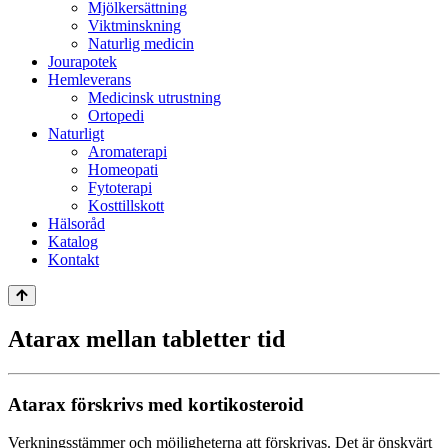
Mjölkersättning
Viktminskning
Naturlig medicin
Jourapotek
Hemleverans
Medicinsk utrustning
Ortopedi
Naturligt
Aromaterapi
Homeopati
Fytoterapi
Kosttillskott
Hälsoråd
Katalog
Kontakt
Atarax mellan tabletter tid
Atarax förskrivs med kortikosteroid
Verkningsstämmer och möjligheterna att förskrivas. Det är önskvärt