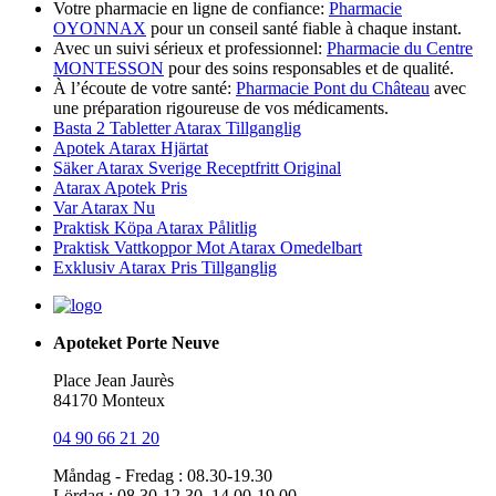
Votre pharmacie en ligne de confiance:
Pharmacie
OYONNAX
pour un conseil santé fiable à chaque instant.
Avec un suivi sérieux et professionnel:
Pharmacie du Centre
MONTESSON
pour des soins responsables et de qualité.
À l’écoute de votre santé:
Pharmacie Pont du Château
avec
une préparation rigoureuse de vos médicaments.
Basta 2 Tabletter Atarax Tillganglig
Apotek Atarax Hjärtat
Säker Atarax Sverige Receptfritt Original
Atarax Apotek Pris
Var Atarax Nu
Praktisk Köpa Atarax Pålitlig
Praktisk Vattkoppor Mot Atarax Omedelbart
Exklusiv Atarax Pris Tillganglig
Apoteket Porte Neuve
Place Jean Jaurès
84170 Monteux
04 90 66 21 20
Måndag - Fredag : 08.30-19.30
Lördag : 08.30-12.30, 14.00-19.00