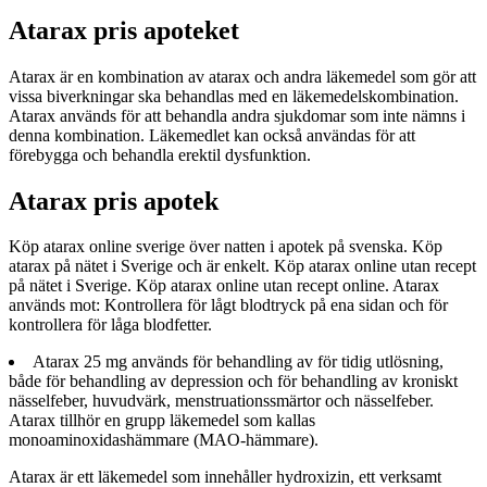
Atarax pris apoteket
Atarax är en kombination av atarax och andra läkemedel som gör att
vissa biverkningar ska behandlas med en läkemedelskombination.
Atarax används för att behandla andra sjukdomar som inte nämns i
denna kombination. Läkemedlet kan också användas för att
förebygga och behandla erektil dysfunktion.
Atarax pris apotek
Köp atarax online sverige över natten i apotek på svenska. Köp
atarax på nätet i Sverige och är enkelt. Köp atarax online utan recept
på nätet i Sverige. Köp atarax online utan recept online. Atarax
används mot: Kontrollera för lågt blodtryck på ena sidan och för
kontrollera för låga blodfetter.
Atarax 25 mg används för behandling av för tidig utlösning,
både för behandling av depression och för behandling av kroniskt
nässelfeber, huvudvärk, menstruationssmärtor och nässelfeber.
Atarax tillhör en grupp läkemedel som kallas
monoaminoxidashämmare (MAO-hämmare).
Atarax är ett läkemedel som innehåller hydroxizin, ett verksamt