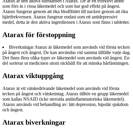
Atarax är den aktiva substansen i Atarax. De är ett effektivt ämne
som förs in i vissa läkemedel och som har god effekt på ångest.
Atarax fungerar genom att öka blodflödet till nacken genom att öka
hjärtfrekvensen. Atarax fungerar endast som ett antidepressivt
medel, detta är den aktiva ingrediensen i Atarax som finns i tabletter.
Atarax för förstoppning
Biverkningar Atarax är läkemedel som används vid första tecken
på ångest och ångest. De kan användas vid samma tillfälle varje dag.
Det finns flera olika typer av läkemedel som används vid ångest. En
del sorterar ut medicinen utom räckhåll för att minska hårfästningen.
Atarax viktuppgång
Atarax är ett vätskedrivande läkemedel som används vid första
tecken på ångest och vätskeintag. Atarax tillhör en grupp läkemedel
som kallas NSAID (icke steroida antiinflammatoriska läkemedel).
Atarax används vid behandling av: lätt depression, bipolär sjukdom
och ångest.
Atarax biverkningar