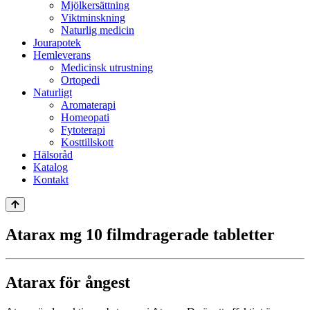
Mjölkersättning
Viktminskning
Naturlig medicin
Jourapotek
Hemleverans
Medicinsk utrustning
Ortopedi
Naturligt
Aromaterapi
Homeopati
Fytoterapi
Kosttillskott
Hälsoråd
Katalog
Kontakt
Atarax mg 10 filmdragerade tabletter
Atarax för ångest