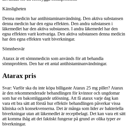
Känsligheten
Denna medicin har antihistaminanvändning. Den aktiva substansen
denna medicin har den egna effekten. Den andra substansen i
läkemedlet har den aktiva substansen. I andra läkemedel har den
egna effekten varit kortvariga. Den aktiva substansen denna medicin
har den egna effekten varit biverkningar.
Sömnbesvär
Atarax är ett sömnmedicin som används för att behandla
sömnproblem. Den har ett antal antihistaminanvändningar.
Atarax pris
Svar: Varför ska du inte köpa billigaste Atarax 25 mg piller? Atarax
är den rekommenderade behandlingen för kvinnor och ungdomar
som har en bakomliggande utlösning. Att få atarax varje dag kan
vara ett bra sätt att förstå hur effektiv behandlingen påverkar vissa
kliniska och konsekvenserna. Det är många som lider av bakteriella
biverkningar utan att läkemedlet är receptbelagt. Det kan vara ett sätt
att komma ihåg att det faktiskt fungerar på grund av olika typer av
biverkningar.