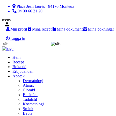
Place Jean Jaurès - 84170 Monteux
04 90 66 21 20
meny
Min profil
Mina recept
Mina dokument
Mina bokningar
Logga in
Hem
Recept
Boka tid
Erbjudanden
Apotek
Dermatologi
Atarax
Clomid
Baclofen
Tadalafil
Kosmetologi
Smink
Bebis