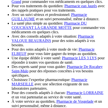
Grand
pour commander vos médicaments en quelques clics.
Pour vos traitements du quotidien:
Pharmacie ean Jaurès
avec
des rappels pratiques pour vos traitements.
Avec un suivi sérieux et professionnel:
Pharmacie
GUILLAUME
et un suivi personnalisé, même à distance.
La santé plus simple au quotidien:
Pharmacie DU
COUCHANT LA GRANDE MOTTE
pour commander vos
médicaments en quelques clics.
Avec des conseils adaptés à votre situation:
Pharmacie
VALQUE BEAURAINS
pour des soins adaptés à vos
besoins.
Pour des soins adaptés à votre mode de vie:
Pharmacie
ELBEUF
pour vous faire gagner du temps au quotidien.
Une équipe dédiée à votre santé:
Pharmacie LES 3 LYS
pour
répondre à toutes vos questions de santé.
Des experts santé pour vous guider:
Pharmacie De Rocabey
Saint-Malo
pour des réponses concrètes à vos besoins
spécifiques.
Choisissez l’expertise pharmaceutique:
Pharmacie
MARSEILLE
avec une sélection exigeante de nos
laboratoires partenaires.
Pour des conseils adaptés à chacun:
Pharmacie LORRAINE
et un vrai partenariat au service de votre santé.
À votre service au quotidien,
Pharmacie de Vosgelade
et un
suivi personnalisé, même à distance.