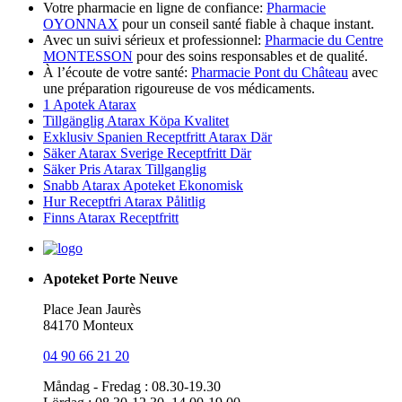
Votre pharmacie en ligne de confiance:
Pharmacie
OYONNAX
pour un conseil santé fiable à chaque instant.
Avec un suivi sérieux et professionnel:
Pharmacie du Centre
MONTESSON
pour des soins responsables et de qualité.
À l’écoute de votre santé:
Pharmacie Pont du Château
avec
une préparation rigoureuse de vos médicaments.
1 Apotek Atarax
Tillgänglig Atarax Köpa Kvalitet
Exklusiv Spanien Receptfritt Atarax Där
Säker Atarax Sverige Receptfritt Där
Säker Pris Atarax Tillganglig
Snabb Atarax Apoteket Ekonomisk
Hur Receptfri Atarax Pålitlig
Finns Atarax Receptfritt
Apoteket Porte Neuve
Place Jean Jaurès
84170 Monteux
04 90 66 21 20
Måndag - Fredag : 08.30-19.30