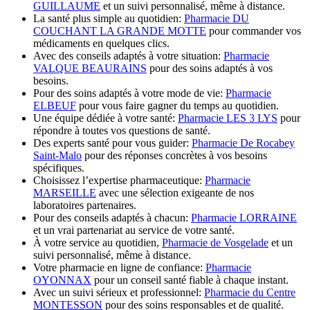
GUILLAUME
et un suivi personnalisé, même à distance.
La santé plus simple au quotidien:
Pharmacie DU
COUCHANT LA GRANDE MOTTE
pour commander vos
médicaments en quelques clics.
Avec des conseils adaptés à votre situation:
Pharmacie
VALQUE BEAURAINS
pour des soins adaptés à vos
besoins.
Pour des soins adaptés à votre mode de vie:
Pharmacie
ELBEUF
pour vous faire gagner du temps au quotidien.
Une équipe dédiée à votre santé:
Pharmacie LES 3 LYS
pour
répondre à toutes vos questions de santé.
Des experts santé pour vous guider:
Pharmacie De Rocabey
Saint-Malo
pour des réponses concrètes à vos besoins
spécifiques.
Choisissez l’expertise pharmaceutique:
Pharmacie
MARSEILLE
avec une sélection exigeante de nos
laboratoires partenaires.
Pour des conseils adaptés à chacun:
Pharmacie LORRAINE
et un vrai partenariat au service de votre santé.
À votre service au quotidien,
Pharmacie de Vosgelade
et un
suivi personnalisé, même à distance.
Votre pharmacie en ligne de confiance:
Pharmacie
OYONNAX
pour un conseil santé fiable à chaque instant.
Avec un suivi sérieux et professionnel:
Pharmacie du Centre
MONTESSON
pour des soins responsables et de qualité.