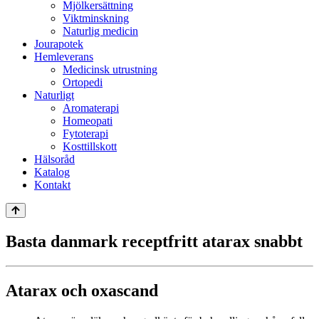
Mjölkersättning
Viktminskning
Naturlig medicin
Jourapotek
Hemleverans
Medicinsk utrustning
Ortopedi
Naturligt
Aromaterapi
Homeopati
Fytoterapi
Kosttillskott
Hälsoråd
Katalog
Kontakt
Basta danmark receptfritt atarax snabbt
Atarax och oxascand