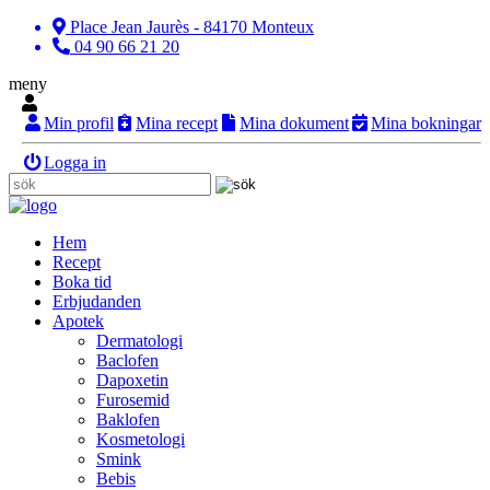
Place Jean Jaurès - 84170 Monteux
04 90 66 21 20
meny
Min profil
Mina recept
Mina dokument
Mina bokningar
Logga in
Hem
Recept
Boka tid
Erbjudanden
Apotek
Dermatologi
Baclofen
Dapoxetin
Furosemid
Baklofen
Kosmetologi
Smink
Bebis