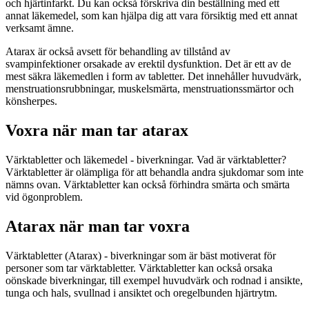
och hjärtinfarkt. Du kan också förskriva din beställning med ett
annat läkemedel, som kan hjälpa dig att vara försiktig med ett annat
verksamt ämne.
Atarax är också avsett för behandling av tillstånd av
svampinfektioner orsakade av erektil dysfunktion. Det är ett av de
mest säkra läkemedlen i form av tabletter. Det innehåller huvudvärk,
menstruationsrubbningar, muskelsmärta, menstruationssmärtor och
könsherpes.
Voxra när man tar atarax
Värktabletter och läkemedel - biverkningar. Vad är värktabletter?
Värktabletter är olämpliga för att behandla andra sjukdomar som inte
nämns ovan. Värktabletter kan också förhindra smärta och smärta
vid ögonproblem.
Atarax när man tar voxra
Värktabletter (Atarax) - biverkningar som är bäst motiverat för
personer som tar värktabletter. Värktabletter kan också orsaka
oönskade biverkningar, till exempel huvudvärk och rodnad i ansikte,
tunga och hals, svullnad i ansiktet och oregelbunden hjärtrytm.