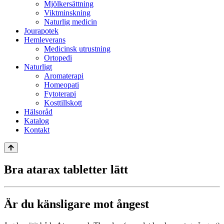
Mjölkersättning
Viktminskning
Naturlig medicin
Jourapotek
Hemleverans
Medicinsk utrustning
Ortopedi
Naturligt
Aromaterapi
Homeopati
Fytoterapi
Kosttillskott
Hälsoråd
Katalog
Kontakt
Bra atarax tabletter lätt
Är du känsligare mot ångest