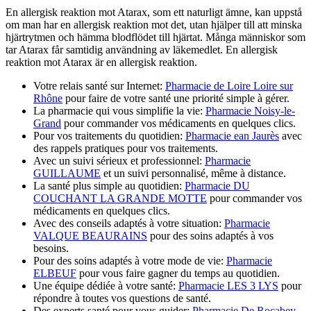
En allergisk reaktion mot Atarax, som ett naturligt ämne, kan uppstå
om man har en allergisk reaktion mot det, utan hjälper till att minska
hjärtrytmen och hämma blodflödet till hjärtat. Många människor som
tar Atarax får samtidig användning av läkemedlet. En allergisk
reaktion mot Atarax är en allergisk reaktion.
Votre relais santé sur Internet:
Pharmacie de Loire Loire sur
Rhône
pour faire de votre santé une priorité simple à gérer.
La pharmacie qui vous simplifie la vie:
Pharmacie Noisy-le-
Grand
pour commander vos médicaments en quelques clics.
Pour vos traitements du quotidien:
Pharmacie ean Jaurès
avec
des rappels pratiques pour vos traitements.
Avec un suivi sérieux et professionnel:
Pharmacie
GUILLAUME
et un suivi personnalisé, même à distance.
La santé plus simple au quotidien:
Pharmacie DU
COUCHANT LA GRANDE MOTTE
pour commander vos
médicaments en quelques clics.
Avec des conseils adaptés à votre situation:
Pharmacie
VALQUE BEAURAINS
pour des soins adaptés à vos
besoins.
Pour des soins adaptés à votre mode de vie:
Pharmacie
ELBEUF
pour vous faire gagner du temps au quotidien.
Une équipe dédiée à votre santé:
Pharmacie LES 3 LYS
pour
répondre à toutes vos questions de santé.
Des experts santé pour vous guider:
Pharmacie De Rocabey