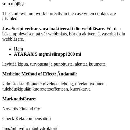
som möjligt.
The store will not work correctly in the case when cookies are
disabled.
JavaScript verkar vara inaktiverat i din webbläsare.
För den
bästa upplevelsen på vår webbplats, bör du aktivera Javascript i din
webbläsare.
Hem
ATARAX 5 mg/ml siirappi 200 ml
lievittää kipua, turvotusta ja punoitusta, alentaa kuumetta
Medicine Method of Effect:
Ändamål:
valmisteesta riippuen: nivelneentehdeg, nivelannyohnen,
tulehduskipulär, kuorotettoeffenteen, kuorskarva
Marknadsförare:
Novartis Finland Oy
Check Kela-compensation
5mg/ml hydroxizinhydroklorid