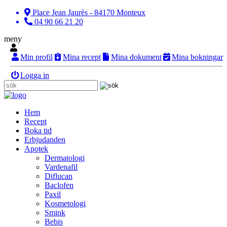
Place Jean Jaurès - 84170 Monteux
04 90 66 21 20
meny
Min profil
Mina recept
Mina dokument
Mina bokningar
Logga in
Hem
Recept
Boka tid
Erbjudanden
Apotek
Dermatologi
Vardenafil
Diflucan
Baclofen
Paxil
Kosmetologi
Smink
Bebis