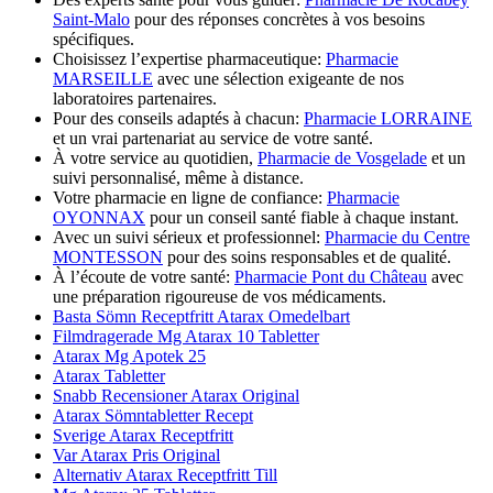
Saint-Malo
pour des réponses concrètes à vos besoins
spécifiques.
Choisissez l’expertise pharmaceutique:
Pharmacie
MARSEILLE
avec une sélection exigeante de nos
laboratoires partenaires.
Pour des conseils adaptés à chacun:
Pharmacie LORRAINE
et un vrai partenariat au service de votre santé.
À votre service au quotidien,
Pharmacie de Vosgelade
et un
suivi personnalisé, même à distance.
Votre pharmacie en ligne de confiance:
Pharmacie
OYONNAX
pour un conseil santé fiable à chaque instant.
Avec un suivi sérieux et professionnel:
Pharmacie du Centre
MONTESSON
pour des soins responsables et de qualité.
À l’écoute de votre santé:
Pharmacie Pont du Château
avec
une préparation rigoureuse de vos médicaments.
Basta Sömn Receptfritt Atarax Omedelbart
Filmdragerade Mg Atarax 10 Tabletter
Atarax Mg Apotek 25
Atarax Tabletter
Snabb Recensioner Atarax Original
Atarax Sömntabletter Recept
Sverige Atarax Receptfritt
Var Atarax Pris Original
Alternativ Atarax Receptfritt Till