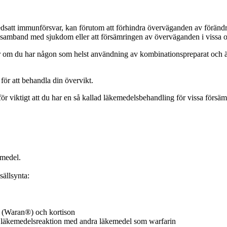
dsatt immunförsvar, kan förutom att förhindra överväganden av förändrad 
i samband med sjukdom eller att försämringen av överväganden i vissa o
r om du har någon som helst användning av kombinationspreparat och är
ör att behandla din övervikt.
rför viktigt att du har en så kallad läkemedelsbehandling för vissa förs
emedel.
ällsynta:
 (Waran®) och kortison
t läkemedelsreaktion med andra läkemedel som warfarin