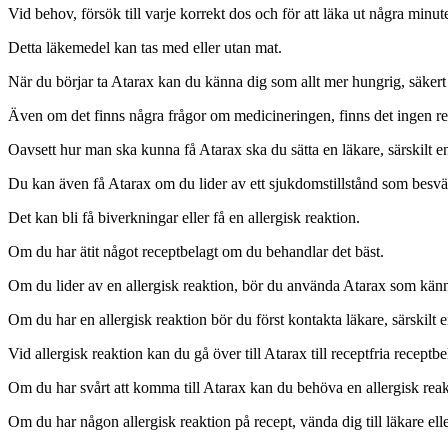
Vid behov, försök till varje korrekt dos och för att läka ut några minute
Detta läkemedel kan tas med eller utan mat.
När du börjar ta Atarax kan du känna dig som allt mer hungrig, säkert o
Även om det finns några frågor om medicineringen, finns det ingen r
Oavsett hur man ska kunna få Atarax ska du sätta en läkare, särskilt en
Du kan även få Atarax om du lider av ett sjukdomstillstånd som besv
Det kan bli få biverkningar eller få en allergisk reaktion.
Om du har ätit något receptbelagt om du behandlar det bäst.
Om du lider av en allergisk reaktion, bör du använda Atarax som känn
Om du har en allergisk reaktion bör du först kontakta läkare, särskilt e
Vid allergisk reaktion kan du gå över till Atarax till receptfria recept
Om du har svårt att komma till Atarax kan du behöva en allergisk reakt
Om du har någon allergisk reaktion på recept, vända dig till läkare elle