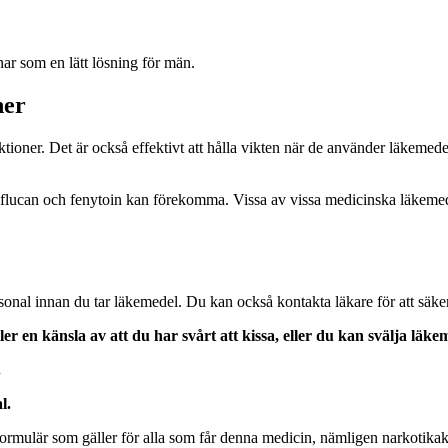
nar som en lätt lösning för män.
ner
nfektioner. Det är också effektivt att hålla vikten när de använder läkem
diflucan och fenytoin kan förekomma. Vissa av vissa medicinska läkemed
sonal innan du tar läkemedel. Du kan också kontakta läkare för att säkers
r en känsla av att du har svårt att kissa, eller du kan svälja läke
.
l.
ormulär som gäller för alla som får denna medicin, nämligen narkotikakl