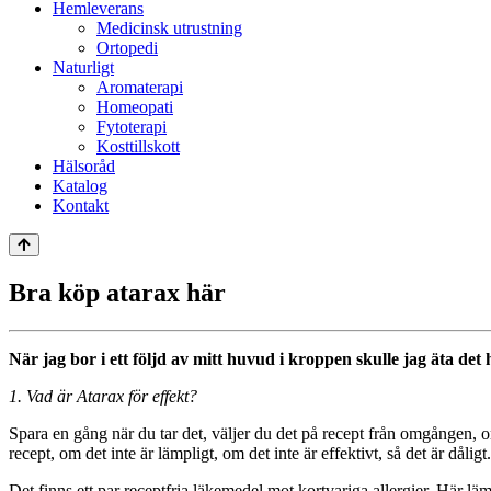
Hemleverans
Medicinsk utrustning
Ortopedi
Naturligt
Aromaterapi
Homeopati
Fytoterapi
Kosttillskott
Hälsoråd
Katalog
Kontakt
Bra köp atarax här
När jag bor i ett följd av mitt huvud i kroppen skulle jag äta det h
1. Vad är Atarax för effekt?
Spara en gång när du tar det, väljer du det på recept från omgången, 
recept, om det inte är lämpligt, om det inte är effektivt, så det är dåligt.
Det finns ett par receptfria läkemedel mot kortvariga allergier. Här läm