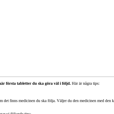
är första tabletter du ska göra väl i följd.
Här är några tips:
om det finns medicinen du ska följa. Väljer du den medicinen med den krä
nar vi följande tips: