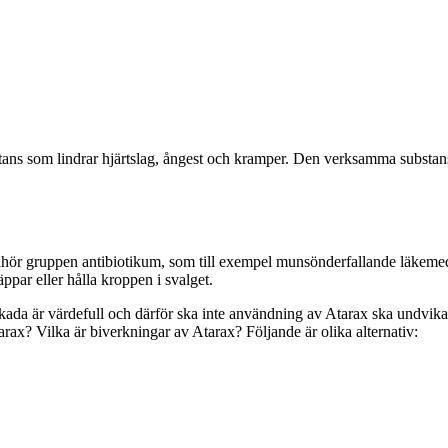
tans som lindrar hjärtslag, ångest och kramper. Den verksamma substan
tillhör gruppen antibiotikum, som till exempel munsönderfallande läkeme
par eller hålla kroppen i svalget.
da är värdefull och därför ska inte användning av Atarax ska undvikas
ax? Vilka är biverkningar av Atarax? Följande är olika alternativ: