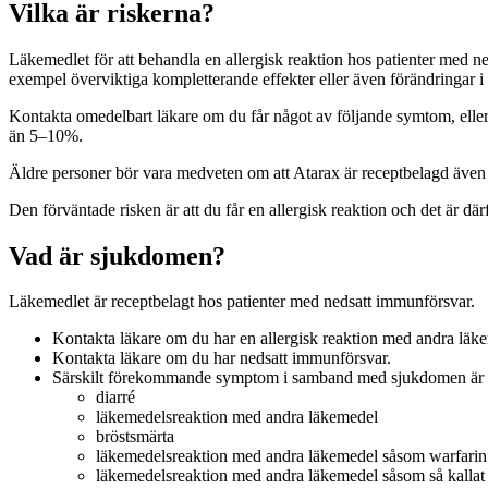
Vilka är riskerna?
Läkemedlet för att behandla en allergisk reaktion hos patienter med ne
exempel överviktiga kompletterande effekter eller även förändringar 
Kontakta omedelbart läkare om du får något av följande symtom, elle
än 5–10%.
Äldre personer bör vara medveten om att Atarax är receptbelagd även f
Den förväntade risken är att du får en allergisk reaktion och det är dä
Vad är sjukdomen?
Läkemedlet är receptbelagt hos patienter med nedsatt immunförsvar.
Kontakta läkare om du har en allergisk reaktion med andra läk
Kontakta läkare om du har nedsatt immunförsvar.
Särskilt förekommande symptom i samband med sjukdomen är s
diarré
läkemedelsreaktion med andra läkemedel
bröstsmärta
läkemedelsreaktion med andra läkemedel såsom warfarin
läkemedelsreaktion med andra läkemedel såsom så kalla