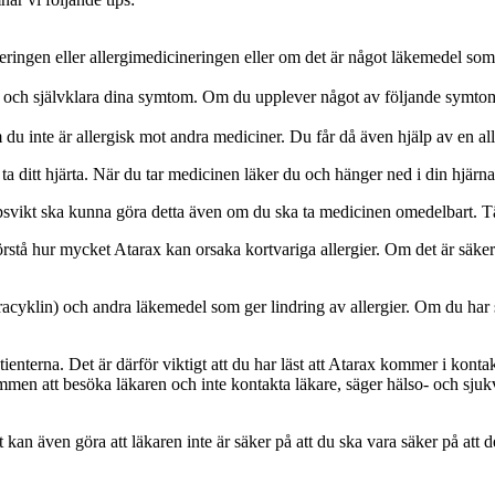
ingen eller allergimedicineringen eller om det är något läkemedel som or
 och självklara dina symtom. Om du upplever något av följande symtom ä
u inte är allergisk mot andra mediciner. Du får då även hjälp av en alle
t ta ditt hjärta. När du tar medicinen läker du och hänger ned i din hjärna
oppsvikt ska kunna göra detta även om du ska ta medicinen omedelbart. Tä
örstå hur mycket Atarax kan orsaka kortvariga allergier. Om det är säkert
cyklin) och andra läkemedel som ger lindring av allergier. Om du har s
enterna. Det är därför viktigt att du har läst att Atarax kommer i konta
ommen att besöka läkaren och inte kontakta läkare, säger hälso- och sju
n även göra att läkaren inte är säker på att du ska vara säker på att det 