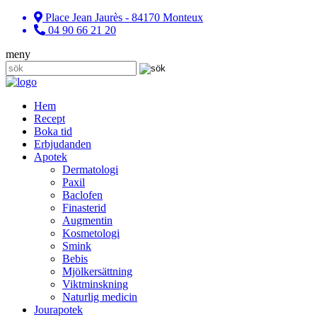
Place Jean Jaurès - 84170 Monteux
04 90 66 21 20
meny
Hem
Recept
Boka tid
Erbjudanden
Apotek
Dermatologi
Paxil
Baclofen
Finasterid
Augmentin
Kosmetologi
Smink
Bebis
Mjölkersättning
Viktminskning
Naturlig medicin
Jourapotek