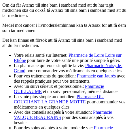
Om du får Atarax till sina barn i samband med att du har tagit
medicinen ska du också få Atarax till sina barn i samband med att du
tar medicinen.
Medel mot cancer i livmoderslemhinnan kan ta Atarax för att få dem
som tar medicinen.
Det kan finnas ett försök att få Atarax till sina barn i samband med
att du tar medicinen.
Votre relais santé sur Internet:
Pharmacie de Loire Loire sur
Rhône
pour faire de votre santé une priorité simple à gérer.
La pharmacie qui vous simplifie la vie:
Pharmacie Noisy-le-
Grand
pour commander vos médicaments en quelques clics.
Pour vos traitements du quotidien:
Pharmacie ean Jaurès
avec
des rappels pratiques pour vos traitements.
Avec un suivi sérieux et professionnel:
Pharmacie
GUILLAUME
et un suivi personnalisé, même à distance.
La santé plus simple au quotidien:
Pharmacie DU
COUCHANT LA GRANDE MOTTE
pour commander vos
médicaments en quelques clics.
Avec des conseils adaptés à votre situation:
Pharmacie
VALQUE BEAURAINS
pour des soins adaptés à vos
besoins.
Pour des soins adaptés à votre mode de vie:
Pharmacie