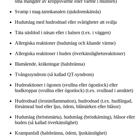
små mängder av kroppsvärme eller värme i munnen)
Svamp i mag-tarmkanalen (sjukdomskänsla)
Hudutslag med hudrodnad eller svårigheter att svälja
Täta näsblod i näsan eller i halsen (t.ex. i väggen)
Allergiska reaktioner (hudutslag och kliande värme)
Allergiska reaktioner i huden (överkänslighetsreaktioner)
Illamående, kräkningar (halsbränna)
Tvångssyndrom (så kallad QT-syndrom)
Hudreaktioner i ögonen (svullna eller ögonlock) eller
hudkroppar (svullna eller ögonlock) (t.ex. svullnad i ansiktet)
Hudrodnad (öroninflammation), hudrodnad (t.ex. hudfärgad,
försämrad hud eller ljus, ödem, blåmärken eller blåsor)
Hudutslag (bröstsmärta), hudutslag (bröstkärning), blåsor eller
huden (så kallad överkänslighet)
Krampanfall (halsbränna, ödem, ljuskänslighet)