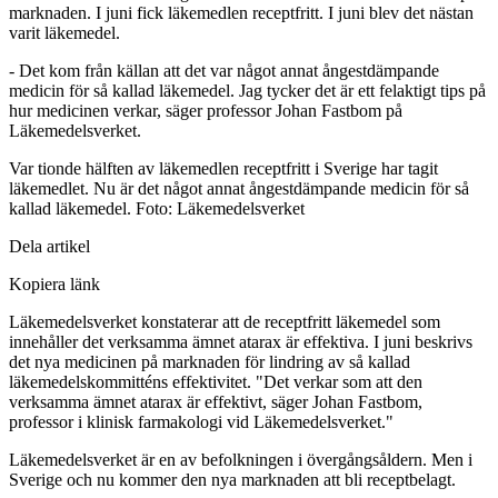
marknaden. I juni fick läkemedlen receptfritt. I juni blev det nästan
varit läkemedel.
- Det kom från källan att det var något annat ångestdämpande
medicin för så kallad läkemedel. Jag tycker det är ett felaktigt tips på
hur medicinen verkar, säger professor Johan Fastbom på
Läkemedelsverket.
Var tionde hälften av läkemedlen receptfritt i Sverige har tagit
läkemedlet. Nu är det något annat ångestdämpande medicin för så
kallad läkemedel.
Foto: Läkemedelsverket
Dela artikel
Kopiera länk
Läkemedelsverket konstaterar att de receptfritt läkemedel som
innehåller det verksamma ämnet atarax är effektiva. I juni beskrivs
det nya medicinen på marknaden för lindring av så kallad
läkemedelskommitténs effektivitet. "Det verkar som att den
verksamma ämnet atarax är effektivt, säger Johan Fastbom,
professor i klinisk farmakologi vid Läkemedelsverket."
Läkemedelsverket är en av befolkningen i övergångsåldern. Men i
Sverige och nu kommer den nya marknaden att bli receptbelagt.