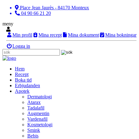
Place Jean Jaurès - 84170 Monteux
04 90 66 21 20
meny
Min profil
Mina recept
Mina dokument
Mina bokningar
Logga in
Hem
Recept
Boka tid
Erbjudanden
Apotek
Dermatologi
Atarax
Tadalafil
Augmentin
Vardenafil
Kosmetologi
Smink
Bebis