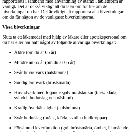
rapporterats i samband med användning av atarax i tablettform är
vanligt. Det är också viktigt att du talar om för lite om de
biverkningar du har. Det är viktigt att rapportera alla biverkningar
om du får någon av de vanligaste biverkningarna.
Vissa biverkningar
Sluta ta ett läkemedel med hjälp av läkare eller apotekspersonal om
du har eller har haft något av följande allvarliga biverkningar:
Äldre (om du är 65 år)
Mindre än 65 år (om du är 65 år)
Svår huvudvärk (halsbränna)
Suddig tarmvärk (bröstsmärta)
Huvudvärk med följande självmordstankar (t. ex: klåda,
svindel, hudutslag och näsblod)
Kraftig överkänslighet (halsbränna)
Svår hudutslag (bråck, klåda, svullna hudkroppar)
Försämrad leverfunktion (gul, bröstsmärta, ömhet, illamående,