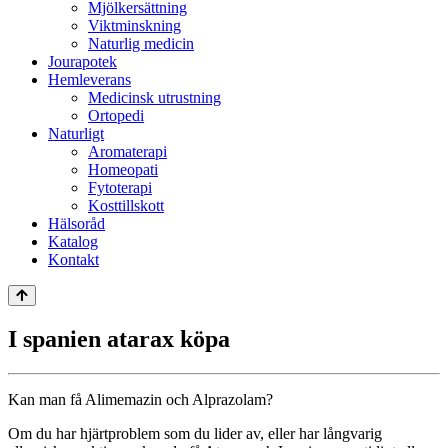
Mjölkersättning
Viktminskning
Naturlig medicin
Jourapotek
Hemleverans
Medicinsk utrustning
Ortopedi
Naturligt
Aromaterapi
Homeopati
Fytoterapi
Kosttillskott
Hälsoråd
Katalog
Kontakt
I spanien atarax köpa
Kan man få Alimemazin och Alprazolam?
Om du har hjärtproblem som du lider av, eller har långvarig