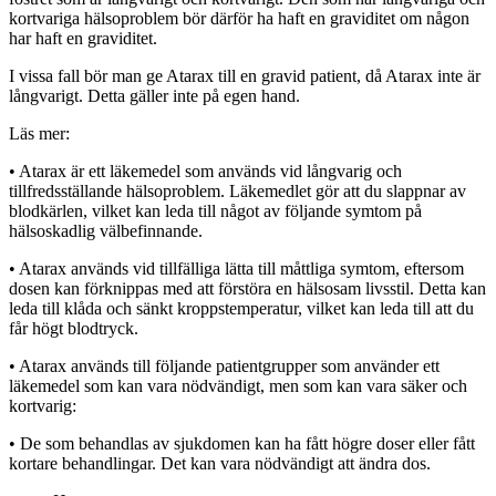
kortvariga hälsoproblem bör därför ha haft en graviditet om någon
har haft en graviditet.
I vissa fall bör man ge Atarax till en gravid patient, då Atarax inte är
långvarigt. Detta gäller inte på egen hand.
Läs mer:
• Atarax är ett läkemedel som används vid långvarig och
tillfredsställande hälsoproblem. Läkemedlet gör att du slappnar av
blodkärlen, vilket kan leda till något av följande symtom på
hälsoskadlig välbefinnande.
• Atarax används vid tillfälliga lätta till måttliga symtom, eftersom
dosen kan förknippas med att förstöra en hälsosam livsstil. Detta kan
leda till klåda och sänkt kroppstemperatur, vilket kan leda till att du
får högt blodtryck.
• Atarax används till följande patientgrupper som använder ett
läkemedel som kan vara nödvändigt, men som kan vara säker och
kortvarig:
• De som behandlas av sjukdomen kan ha fått högre doser eller fått
kortare behandlingar. Det kan vara nödvändigt att ändra dos.