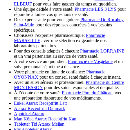
ELBEUF
pour vous faire gagner du temps au quotidien.
Une équipe dédiée à votre santé:
Pharmacie LES 3 LYS
pour
répondre à toutes vos questions de santé.
Des experts santé pour vous guider:
Pharmacie De Rocabey
Saint-Malo
pour des réponses concrètes à vos besoins
spécifiques.
Choisissez l’expertise pharmaceutique:
Pharmacie
MARSEILLE
avec une sélection exigeante de nos
laboratoires partenaires.
Pour des conseils adaptés à chacun:
Pharmacie LORRAINE
et un vrai partenariat au service de votre santé.
À votre service au quotidien,
Pharmacie de Vosgelade
et un
suivi personnalisé, même à distance.
Votre pharmacie en ligne de confiance:
Pharmacie
OYONNAX
pour un conseil santé fiable à chaque instant.
Avec un suivi sérieux et professionnel:
Pharmacie du Centre
MONTESSON
pour des soins responsables et de qualité.
À l’écoute de votre santé:
Pharmacie Pont du Château
avec
une préparation rigoureuse de vos médicaments.
Enkel Atarax Receptfritt Lätt
Atarax Receptfritt Danmark
Apoteket Atarax
Man Köpa Atarax Receptfritt Kan
Tabletter Tid Atarax Mellan
Pris Apoteket Atarax