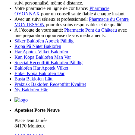
suivi personnalisé, même à distance.
Votre pharmacie en ligne de confiance:
Pharmacie
OYONNAX
pour un conseil santé fiable à chaque instant.
Avec un suivi sérieux et professionnel:
Pharmacie du Centre
MONTESSON
pour des soins responsables et de qualité.
À l’écoute de votre santé:
Pharmacie Pont du Château
avec
une préparation rigoureuse de vos médicaments.
Säker Baklofen Apotek Pålitlig
Köpa På Nätet Baklofen
Har Apotek Vilket Baklofen
Kan Köpa Baklofen Man Var
Special Receptfritt Baklofen Pålitlig
Baklofen Har Apotek Vilket
Enkel Köpa Baklofen Där
Basta Baklofen Lätt
Praktisk Baklofen Receptfritt Kvalitet
Ny Baklofen Här
Apoteket Porte Neuve
Place Jean Jaurès
84170 Monteux