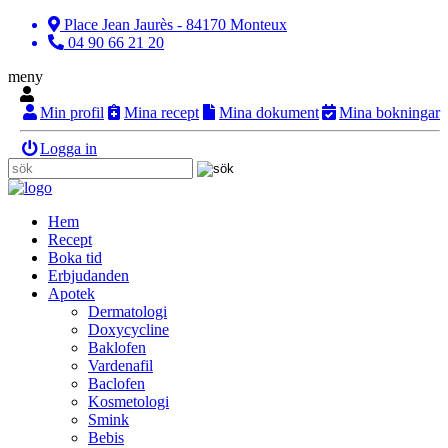
Place Jean Jaurès - 84170 Monteux
04 90 66 21 20
meny
Min profil
Mina recept
Mina dokument
Mina bokningar
Logga in
Hem
Recept
Boka tid
Erbjudanden
Apotek
Dermatologi
Doxycycline
Baklofen
Vardenafil
Baclofen
Kosmetologi
Smink
Bebis