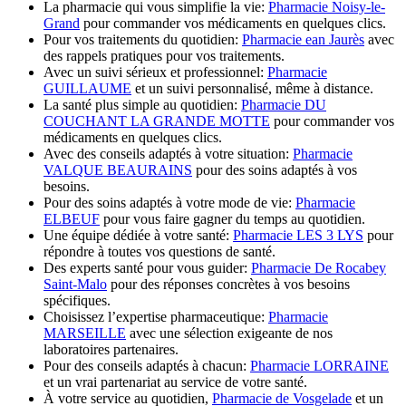
La pharmacie qui vous simplifie la vie:
Pharmacie Noisy-le-
Grand
pour commander vos médicaments en quelques clics.
Pour vos traitements du quotidien:
Pharmacie ean Jaurès
avec
des rappels pratiques pour vos traitements.
Avec un suivi sérieux et professionnel:
Pharmacie
GUILLAUME
et un suivi personnalisé, même à distance.
La santé plus simple au quotidien:
Pharmacie DU
COUCHANT LA GRANDE MOTTE
pour commander vos
médicaments en quelques clics.
Avec des conseils adaptés à votre situation:
Pharmacie
VALQUE BEAURAINS
pour des soins adaptés à vos
besoins.
Pour des soins adaptés à votre mode de vie:
Pharmacie
ELBEUF
pour vous faire gagner du temps au quotidien.
Une équipe dédiée à votre santé:
Pharmacie LES 3 LYS
pour
répondre à toutes vos questions de santé.
Des experts santé pour vous guider:
Pharmacie De Rocabey
Saint-Malo
pour des réponses concrètes à vos besoins
spécifiques.
Choisissez l’expertise pharmaceutique:
Pharmacie
MARSEILLE
avec une sélection exigeante de nos
laboratoires partenaires.
Pour des conseils adaptés à chacun:
Pharmacie LORRAINE
et un vrai partenariat au service de votre santé.
À votre service au quotidien,
Pharmacie de Vosgelade
et un