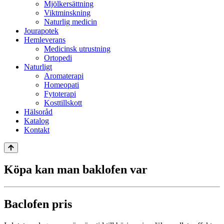
Mjölkersättning
Viktminskning
Naturlig medicin
Jourapotek
Hemleverans
Medicinsk utrustning
Ortopedi
Naturligt
Aromaterapi
Homeopati
Fytoterapi
Kosttillskott
Hälsoråd
Katalog
Kontakt
Köpa kan man baklofen var
Baclofen pris