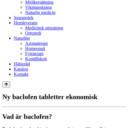
Mjölkersättning
Viktminskning
Naturlig medicin
Jourapotek
Hemleverans
Medicinsk utrustning
Ortopedi
Naturligt
Aromaterapi
Homeopati
Fytoterapi
Kosttillskott
Hälsoråd
Katalog
Kontakt
Ny baclofen tabletter ekonomisk
Vad är baclofen?