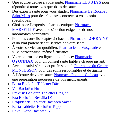
Une équipe dédiée à votre santé:
Pharmacie LES 3 LYS
pour
répondre à toutes vos questions de santé.
Des experts santé pour vous guider:
Pharmacie De Rocabey
Saint-Malo
pour des réponses concrètes à vos besoins
spécifiques.
Choisissez l’expertise pharmaceutique:
Pharmacie
MARSEILLE
avec une sélection exigeante de nos
laboratoires partenaires.
Pour des conseils adaptés à chacun:
Pharmacie LORRAINE
et un vrai partenariat au service de votre santé.
À votre service au quotidien,
Pharmacie de Vosgelade
et un
suivi personnalisé, même à distance.
Votre pharmacie en ligne de confiance:
Pharmacie
OYONNAX
pour un conseil santé fiable à chaque instant.
Avec un suivi sérieux et professionnel:
Pharmacie du Centre
MONTESSON
pour des soins responsables et de qualité.
À l’écoute de votre santé:
Pharmacie Pont du Château
avec
une préparation rigoureuse de vos médicaments.
Basta Baclofen Tabletter Där
Var Baclofen Nu
Praktisk Baclofen Tabletter Original
Bra Baclofen Beställa Där
Erbjudande Tabletter Baclofen Säker
Basta Tabletter Baclofen Topp
Enkel Köpa Baclofen Nu