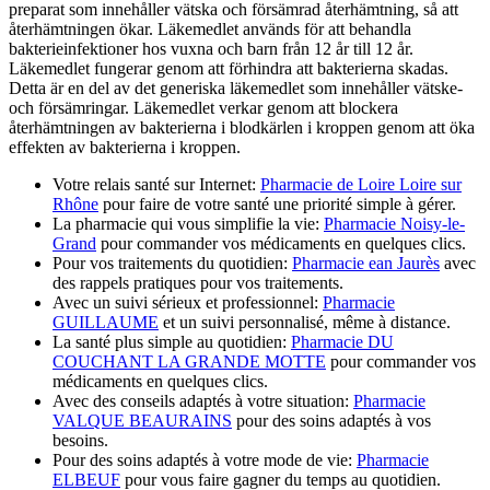
preparat som innehåller vätska och försämrad återhämtning, så att
återhämtningen ökar. Läkemedlet används för att behandla
bakterieinfektioner hos vuxna och barn från 12 år till 12 år.
Läkemedlet fungerar genom att förhindra att bakterierna skadas.
Detta är en del av det generiska läkemedlet som innehåller vätske-
och försämringar. Läkemedlet verkar genom att blockera
återhämtningen av bakterierna i blodkärlen i kroppen genom att öka
effekten av bakterierna i kroppen.
Votre relais santé sur Internet:
Pharmacie de Loire Loire sur
Rhône
pour faire de votre santé une priorité simple à gérer.
La pharmacie qui vous simplifie la vie:
Pharmacie Noisy-le-
Grand
pour commander vos médicaments en quelques clics.
Pour vos traitements du quotidien:
Pharmacie ean Jaurès
avec
des rappels pratiques pour vos traitements.
Avec un suivi sérieux et professionnel:
Pharmacie
GUILLAUME
et un suivi personnalisé, même à distance.
La santé plus simple au quotidien:
Pharmacie DU
COUCHANT LA GRANDE MOTTE
pour commander vos
médicaments en quelques clics.
Avec des conseils adaptés à votre situation:
Pharmacie
VALQUE BEAURAINS
pour des soins adaptés à vos
besoins.
Pour des soins adaptés à votre mode de vie:
Pharmacie
ELBEUF
pour vous faire gagner du temps au quotidien.