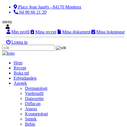
Place Jean Jaurès - 84170 Monteux
04 90 66 21 20
meny
Min profil
Mina recept
Mina dokument
Mina bokningar
Logga in
Hem
Recept
Boka tid
Erbjudanden
Apotek
Dermatologi
Vardenafil
Dapoxetin
Diflucan
Atarax
Kosmetologi
Smink
Bebis