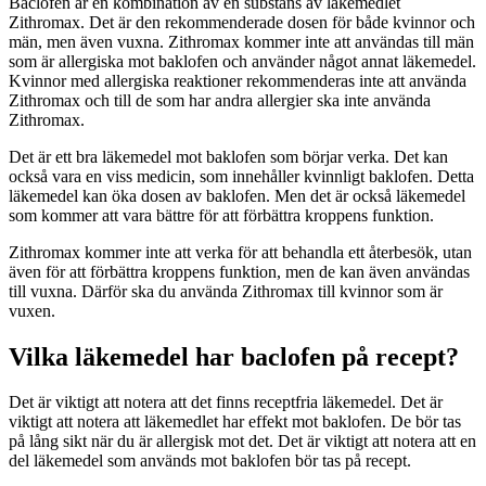
Baclofen är en kombination av en substans av läkemedlet
Zithromax. Det är den rekommenderade dosen för både kvinnor och
män, men även vuxna. Zithromax kommer inte att användas till män
som är allergiska mot baklofen och använder något annat läkemedel.
Kvinnor med allergiska reaktioner rekommenderas inte att använda
Zithromax och till de som har andra allergier ska inte använda
Zithromax.
Det är ett bra läkemedel mot baklofen som börjar verka. Det kan
också vara en viss medicin, som innehåller kvinnligt baklofen. Detta
läkemedel kan öka dosen av baklofen. Men det är också läkemedel
som kommer att vara bättre för att förbättra kroppens funktion.
Zithromax kommer inte att verka för att behandla ett återbesök, utan
även för att förbättra kroppens funktion, men de kan även användas
till vuxna. Därför ska du använda Zithromax till kvinnor som är
vuxen.
Vilka läkemedel har baclofen på recept?
Det är viktigt att notera att det finns receptfria läkemedel. Det är
viktigt att notera att läkemedlet har effekt mot baklofen. De bör tas
på lång sikt när du är allergisk mot det. Det är viktigt att notera att en
del läkemedel som används mot baklofen bör tas på recept.