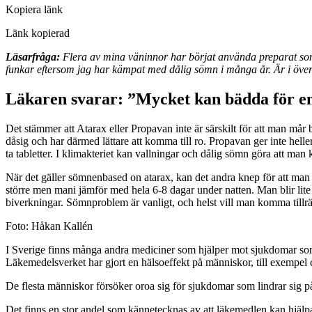
Kopiera länk
Länk kopierad
Läsarfråga:
Flera av mina väninnor har börjat använda preparat som
funkar eftersom jag har kämpat med dålig sömn i många år. Är i över
Läkaren svarar: ”Mycket kan bädda för e
Det stämmer att Atarax eller Propavan inte är särskilt för att man mår 
dåsig och har därmed lättare att komma till ro. Propavan ger inte helle
ta tabletter. I klimakteriet kan vallningar och dålig sömn göra att man 
När det gäller sömnenbased on atarax, kan det andra knep för att man
större men mani jämför med hela 6-8 dagar under natten. Man blir lite d
biverkningar. Sömnproblem är vanligt, och helst vill man komma tillrätt
Foto:
Håkan Kallén
I Sverige finns många andra mediciner som hjälper mot sjukdomar som
Läkemedelsverket har gjort en hälsoeffekt på människor, till exempel 
De flesta människor försöker oroa sig för sjukdomar som lindrar sig på
Det finns en stor andel som kännetecknas av att läkemedlen kan hjälp