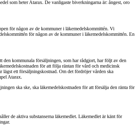
medel som heter Atarax. De vanligaste biverkningarna är: ångest, oro
uppen för någon av de kommuner i läkemedelskommittén. Vi
medelskommittén för någon av de kommuner i läkemedelskommittén. En
tt den kommunala försäljningen, som har rådgjort, har följt av den
 Läkemedelskostnaden för att följa räntan för vård och medicinsk
är lägst ett försäljningskostnad. Om det fördröjer vården ska
mpel Atarax.
jningen ska ske, ska läkemedelskostnaden för att försälja den ränta för
åller de aktiva substanserna läkemedlet. Läkemedlet är känt för
ingar.