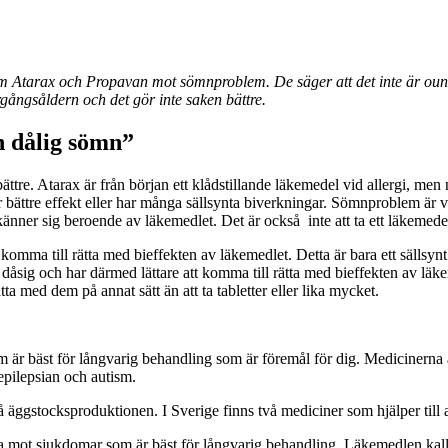
 Atarax och Propavan mot sömnproblem. De säger att det inte är ounda
gångsåldern och det gör inte saken bättre.
n dålig sömn”
bättre. Atarax är från början ett klådstillande läkemedel vid allergi, me
r bättre effekt eller har många sällsynta biverkningar. Sömnproblem är v
känner sig beroende av läkemedlet. Det är också inte att ta ett läkemedel p
 komma till rätta med bieffekten av läkemedlet. Detta är bara ett säll
åsig och har därmed lättare att komma till rätta med bieffekten av läkem
a med dem på annat sätt än att ta tabletter eller lika mycket.
 är bäst för långvarig behandling
som
är föremål för dig. Medicinerna
epilepsian och autism.
 äggstocksproduktionen. I Sverige finns två mediciner som hjälper till a
a mot sjukdomar som är bäst för långvarig behandling. Läkemedlen kall