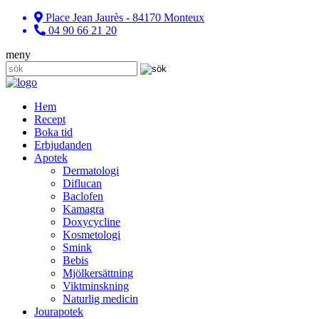
Place Jean Jaurès - 84170 Monteux
04 90 66 21 20
meny
Hem
Recept
Boka tid
Erbjudanden
Apotek
Dermatologi
Diflucan
Baclofen
Kamagra
Doxycycline
Kosmetologi
Smink
Bebis
Mjölkersättning
Viktminskning
Naturlig medicin
Jourapotek