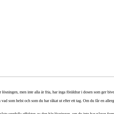
 lösningen, men inte alla är fria, har inga föräldrar i dosen som ger biv
å vad som helst och som du har råkat ut efter ett tag. Om du får en aller
åste uppfylla effekten av den här lösningen, om du inte har någon for