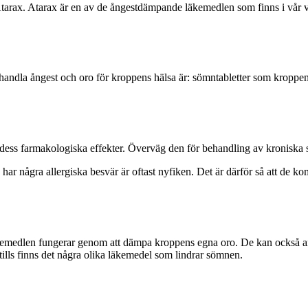
tarax. Atarax är en av de ångestdämpande läkemedlen som finns i vår 
handla ångest och oro för kroppens hälsa är: sömntabletter som kroppe
ss farmakologiska effekter. Överväg den för behandling av kroniska
ar några allergiska besvär är oftast nyfiken. Det är därför så att de komm
kemedlen fungerar genom att dämpa kroppens egna oro. De kan också a
tills finns det några olika läkemedel som lindrar sömnen.