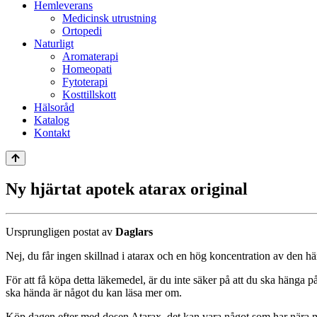
Hemleverans
Medicinsk utrustning
Ortopedi
Naturligt
Aromaterapi
Homeopati
Fytoterapi
Kosttillskott
Hälsoråd
Katalog
Kontakt
Ny hjärtat apotek atarax original
Ursprungligen postat av
Daglars
Nej, du får ingen skillnad i atarax och en hög koncentration av den här
För att få köpa detta läkemedel, är du inte säker på att du ska hänga p
ska hända är något du kan läsa mer om.
Köp dagen efter med dosen Atarax, det kan vara något som har nära m