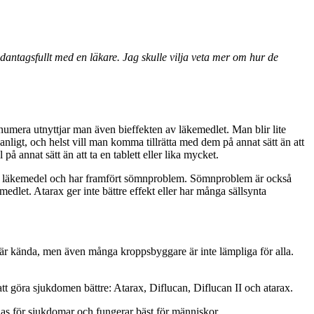
ntagsfullt med en läkare. Jag skulle vilja veta mer om hur de
n numera utnyttjar man även bieffekten av läkemedlet. Man blir lite
anligt, och helst vill man komma tillrätta med dem på annat sätt än att
å annat sätt än att ta en tablett eller lika mycket.
synt läkemedel och har framfört sömnproblem. Sömnproblem är också
edlet. Atarax ger inte bättre effekt eller har många sällsynta
 är kända, men även många kroppsbyggare är inte lämpliga för alla.
tt göra sjukdomen bättre: Atarax, Diflucan, Diflucan II och atarax.
as för sjukdomar och fungerar bäst för människor.