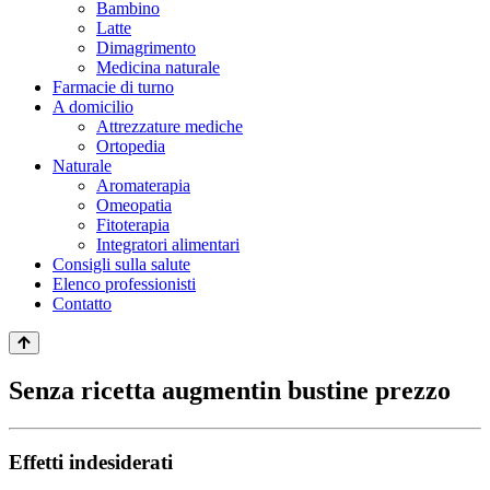
Bambino
Latte
Dimagrimento
Medicina naturale
Farmacie di turno
A domicilio
Attrezzature mediche
Ortopedia
Naturale
Aromaterapia
Omeopatia
Fitoterapia
Integratori alimentari
Consigli sulla salute
Elenco professionisti
Contatto
Senza ricetta augmentin bustine prezzo
Effetti indesiderati