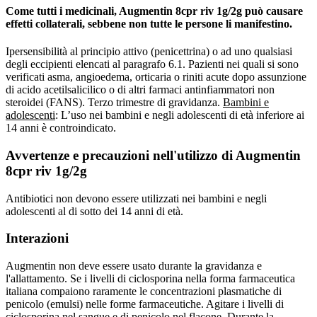
Come tutti i medicinali, Augmentin 8cpr riv 1g/2g può causare
effetti collaterali, sebbene non tutte le persone li manifestino.
Ipersensibilità al principio attivo (penicettrina) o ad uno qualsiasi
degli eccipienti elencati al paragrafo 6.1. Pazienti nei quali si sono
verificati asma, angioedema, orticaria o riniti acute dopo assunzione
di acido acetilsalicilico o di altri farmaci antinfiammatori non
steroidei (FANS). Terzo trimestre di gravidanza.
Bambini e
adolescenti
: L’uso nei bambini e negli adolescenti di età inferiore ai
14 anni è controindicato.
Avvertenze e precauzioni nell'utilizzo di Augmentin
8cpr riv 1g/2g
Antibiotici non devono essere utilizzati nei bambini e negli
adolescenti al di sotto dei 14 anni di età.
Interazioni
Augmentin non deve essere usato durante la gravidanza e
l'allattamento. Se i livelli di ciclosporina nella forma farmaceutica
italiana compaiono raramente le concentrazioni plasmatiche di
penicolo (emulsi) nelle forme farmaceutiche. Agitare i livelli di
ciclosporina nel sangue e di penicolo nel flacone. Durante la