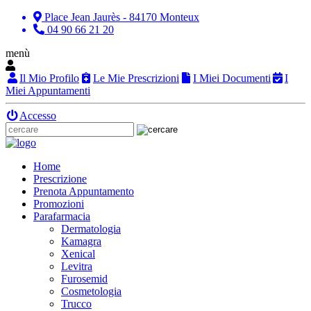
Place Jean Jaurès - 84170 Monteux
04 90 66 21 20
menù
Il Mio Profilo
Le Mie Prescrizioni
I Miei Documenti
I
Miei Appuntamenti
Accesso
Home
Prescrizione
Prenota Appuntamento
Promozioni
Parafarmacia
Dermatologia
Kamagra
Xenical
Levitra
Furosemid
Cosmetologia
Trucco