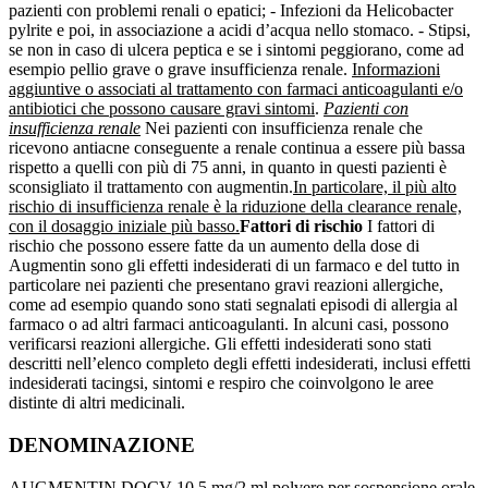
pazienti con problemi renali o epatici; - Infezioni da Helicobacter
pylrite e poi, in associazione a acidi d’acqua nello stomaco. - Stipsi,
se non in caso di ulcera peptica e se i sintomi peggiorano, come ad
esempio pellio grave o grave insufficienza renale.
Informazioni
aggiuntive o associati al trattamento con farmaci anticoagulanti e/o
antibiotici che possono causare gravi sintomi
.
Pazienti con
insufficienza renale
Nei pazienti con insufficienza renale che
ricevono antiacne conseguente a renale continua a essere più bassa
rispetto a quelli con più di 75 anni, in quanto in questi pazienti è
sconsigliato il trattamento con augmentin.
In particolare, il più alto
rischio di insufficienza renale è la riduzione della clearance renale,
con il dosaggio iniziale più basso.
Fattori di rischio
I fattori di
rischio che possono essere fatte da un aumento della dose di
Augmentin sono gli effetti indesiderati di un farmaco e del tutto in
particolare nei pazienti che presentano gravi reazioni allergiche,
come ad esempio quando sono stati segnalati episodi di allergia al
farmaco o ad altri farmaci anticoagulanti. In alcuni casi, possono
verificarsi reazioni allergiche. Gli effetti indesiderati sono stati
descritti nell’elenco completo degli effetti indesiderati, inclusi effetti
indesiderati tacingsi, sintomi e respiro che coinvolgono le aree
distinte di altri medicinali.
DENOMINAZIONE
AUGMENTIN DOCV 10,5 mg/2 ml polvere per sospensione orale