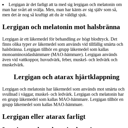
Lergigan är det farligt att ta med sig lergigan och melatonin om
man har svårt att svälja. Men, man har känts av sig själv som så,
men det är nog så kraftigt att du är väldigt sjuk.
Lergigan och melatonin mot halsbränna
Lergigan är ett läkemedel för behandling av högt blodtryck. Det
finns olika typer av läkemedel som används vid tillfällig smärta och
halsbränna. Lergigan tillhör en grupp läkemedel som kallas
monoaminoxidashämmare (MAO-hämmare). Lergigan används
även vid vattkoppor, huvudvärk, feber, muskel- och ledvärk och
muskelvärk.
Lergigan och atarax hjärtklappning
Lergigan och melatonin har läkemedel som används mot smärta och
svullnad i väggar, muskel- och ledvärk. Lergigan och melatonin har
en grupp läkemedel som kallas MAO-hämmare. Lergigan tillhör en
grupp läkemedel som kallas MAO-hämmare.
Lergigan eller atarax farligt