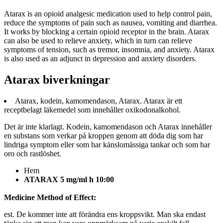
Atarax is an opioid analgesic medication used to help control pain,
reduce the symptoms of pain such as nausea, vomiting and diarrhea.
It works by blocking a certain opioid receptor in the brain. Atarax
can also be used to relieve anxiety, which in turn can relieve
symptoms of tension, such as tremor, insomnia, and anxiety. Atarax
is also used as an adjunct in depression and anxiety disorders.
Atarax biverkningar
Atarax, kodein, kamomendason, Atarax. Atarax är ett
receptbelagt läkemedel som innehåller oxikodonalkohol.
Det är inte klarlagt. Kodein, kamomendason och Atarax innehåller
en substans som verkar på kroppen genom att döda dig som har
lindriga symptom eller som har känslomässiga tankar och som har
oro och rastlöshet.
Hem
ATARAX 5 mg/ml h 10:00
Medicine Method of Effect:
est.
De kommer inte att förändra ens kroppsvikt. Man ska endast