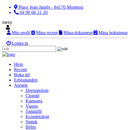
Place Jean Jaurès - 84170 Monteux
04 90 66 21 20
meny
Min profil
Mina recept
Mina dokument
Mina bokningar
Logga in
Hem
Recept
Boka tid
Erbjudanden
Apotek
Dermatologi
Clomid
Kamagra
Viagra
Tadalafil
Kosmetologi
Smink
Bebis