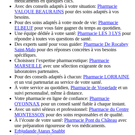
médicaments en quelques clics.
Avec des conseils adaptés à votre situation:
Pharmacie
VALQUE BEAURAINS
pour des soins adaptés à vos
besoins.
Pour des soins adaptés à votre mode de vie:
Pharmacie
ELBEUF
pour vous faire gagner du temps au quotidien.
Une équipe dédiée à votre santé:
Pharmacie LES 3 LYS
pour
répondre à toutes vos questions de santé.
Des experts santé pour vous guider:
Pharmacie De Rocabey
Saint-Malo
pour des réponses concrètes à vos besoins
spécifiques.
Choisissez l’expertise pharmaceutique:
Pharmacie
MARSEILLE
avec une sélection exigeante de nos
laboratoires partenaires.
Pour des conseils adaptés à chacun:
Pharmacie LORRAINE
et un vrai partenariat au service de votre santé.
À votre service au quotidien,
Pharmacie de Vosgelade
et un
suivi personnalisé, même à distance.
Votre pharmacie en ligne de confiance:
Pharmacie
OYONNAX
pour un conseil santé fiable à chaque instant.
Avec un suivi sérieux et professionnel:
Pharmacie du Centre
MONTESSON
pour des soins responsables et de qualité.
À l’écoute de votre santé:
Pharmacie Pont du Château
avec
une préparation rigoureuse de vos médicaments.
Erbjudande Atarax Snabbt