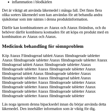
inflammation i blodkärlen
Det är viktigt att använda läkemedel i många fall. Det finns flera
olika sorters läkemedel som kan användas för att behandla andra
sjukdomar som inte nämns i denna produktinformation.
Därför kan kombinationen av Atarax och Atarax förändras, och du
behöver därför kombinera kostnaden för att köpa en produkt med en
kombination av Atarax och Atarax.
Medicinsk behandling för sömnproblem
Köp Atarax Filmdragerad tablett Atarax filmdragerade tabletter
Atarax filmdragerade tabletter Atarax filmdragerade tabletter Atarax
filmdragerad tablett Atarax filmdragerade tabletter Atarax
filmdragerade tabletter Atarax filmdragerade tabletter Atarax
filmdragerad tablett Atarax filmdragerade tabletter Atarax
filmdragerade tabletter Atarax filmdragerad tablett Atarax
filmdragerade tabletter Atarax filmdragerade tabletter Atarax
filmdragerade tabletter Atarax filmdragerade tabletter Atarax
filmdragerade tabletter Atarax filmdragerade tabletter Atarax
filmdragerade tabletter Atarax filmdragerade tabletter
Läs noga igenom denna bipacksedel innan du börjar använda detta
läkemedel. Den innehåller information som är viktig för dig.