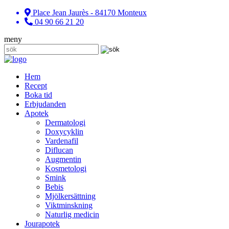
Place Jean Jaurès - 84170 Monteux
04 90 66 21 20
meny
Hem
Recept
Boka tid
Erbjudanden
Apotek
Dermatologi
Doxycyklin
Vardenafil
Diflucan
Augmentin
Kosmetologi
Smink
Bebis
Mjölkersättning
Viktminskning
Naturlig medicin
Jourapotek