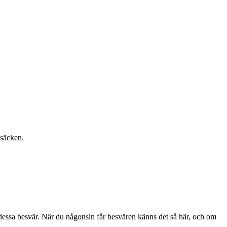
gsäcken.
v dessa besvär. När du någonsin får besvären känns det så här, och om