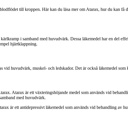
blodflödet till kroppen. Här kan du läsa mer om Atarax, hur du kan få d
v kärlkramp i samband med huvudvärk. Dessa läkemedel har en del effe
empel hjärtklappning.
as vid huvudvärk, muskel- och ledskador. Det är också läkemedel som 
tarax. Atarax är ett växteringshöjande medel som används vid behandl
i samband med huvudvärk.
arax är ett antidepressivt läkemedel som används vid behandling av hu