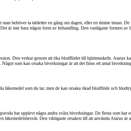
?
t man behöver ta tabletter en gång om dagen, eller en timme innan. De me
Det är inte bara någon form av behandling. Den vanligaste formen av be
ression. Den verkar genom att öka blodflödet till hjärtmuskeln. Atarax 
. Något som kan orsaka biverkningar är att det finns ett antal biverkning
alla läkemedel som du tar, men de kan orsaka ökad blodflöde och blodtr
r gravida har upplevt några andra svåra biverkningar. De flesta som har
 läkemedelsbesvär. Den viktigaste orsaken till att använda Atarax är at