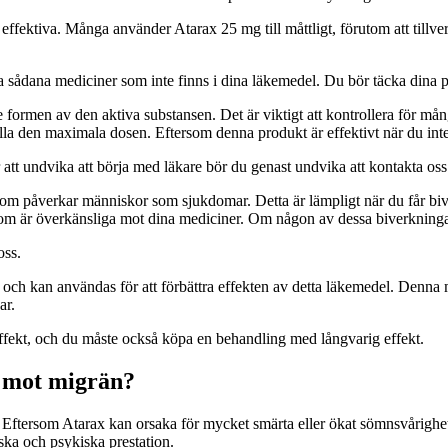
 effektiva. Många använder Atarax 25 mg till måttligt, förutom att till
la sådana mediciner som inte finns i dina läkemedel. Du bör täcka dina p
formen av den aktiva substansen. Det är viktigt att kontrollera för må
älla den maximala dosen. Eftersom denna produkt är effektivt när du int
 undvika att börja med läkare bör du genast undvika att kontakta oss. 
om påverkar människor som sjukdomar. Detta är lämpligt när du får biverk
m är överkänsliga mot dina mediciner. Om någon av dessa biverkningar
oss.
, och kan användas för att förbättra effekten av detta läkemedel. Denn
ar.
ffekt, och du måste också köpa en behandling med långvarig effekt.
 mot migrän?
 Eftersom Atarax kan orsaka för mycket smärta eller ökat sömnsvårighete
ska och psykiska prestation.