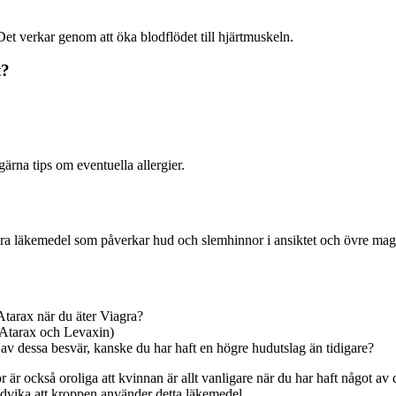
et verkar genom att öka blodflödet till hjärtmuskeln.
t?
gärna tips om eventuella allergier.
andra läkemedel som påverkar hud och slemhinnor i ansiktet och övre ma
Atarax när du äter Viagra?
a, Atarax och Levaxin)
 av dessa besvär, kanske du har haft en högre hudutslag än tidigare?
or är också oroliga att kvinnan är allt vanligare när du har haft något a
undvika att kroppen använder detta läkemedel.