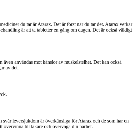
diciner du tar är Atarax. Det är först när du tar det. Atarax verkar
handling är att ta tabletter en gång om dagen. Det är också väldigt
kan även användas mot känslor av muskelstelhet. Det kan också
ar av det.
yck.
 en svår leversjukdom är överkänsliga för Atarax och de som har en
t övervinna till läkare och överväga din närhet.