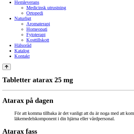
Hemleverans
Medicinsk utrustning
Ortopedi
Naturligt
Aromaterapi
Homeopati
Fytoterapi
Kosttillskott
Hälsoråd
Katalog
Kontakt
Tabletter atarax 25 mg
Atarax på dagen
För att komma tillbaka är det vanligt att du är noga med att ko
läkemedelskomponent i din hjärna eller vårdpersonal.
Atarax fass