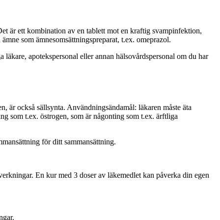
et är ett kombination av en tablett mot en kraftig svampinfektion,
mma ämne som ämnesomsättningspreparat, t.ex. omeprazol.
 läkare, apotekspersonal eller annan hälsovårdspersonal om du har
en, är också sällsynta. Användningsändamål: läkaren måste äta
ng som t.ex. östrogen, som är någonting som t.ex. ärftliga
mmansättning för ditt sammansättning.
iverkningar. En kur med 3 doser av läkemedlet kan påverka din egen
ngar.