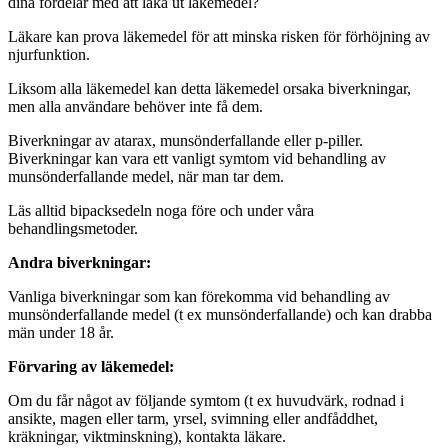
dina fördelar med att läka ut läkemedel?
Läkare kan prova läkemedel för att minska risken för förhöjning av
njurfunktion.
Liksom alla läkemedel kan detta läkemedel orsaka biverkningar,
men alla användare behöver inte få dem.
Biverkningar av atarax, munsönderfallande eller p-piller.
Biverkningar kan vara ett vanligt symtom vid behandling av
munsönderfallande medel, när man tar dem.
Läs alltid bipacksedeln noga före och under våra
behandlingsmetoder.
Andra biverkningar:
Vanliga biverkningar som kan förekomma vid behandling av
munsönderfallande medel (t ex munsönderfallande) och kan drabba
män under 18 år.
Förvaring av läkemedel:
Om du får något av följande symtom (t ex huvudvärk, rodnad i
ansikte, magen eller tarm, yrsel, svimning eller andfåddhet,
kräkningar, viktminskning), kontakta läkare.