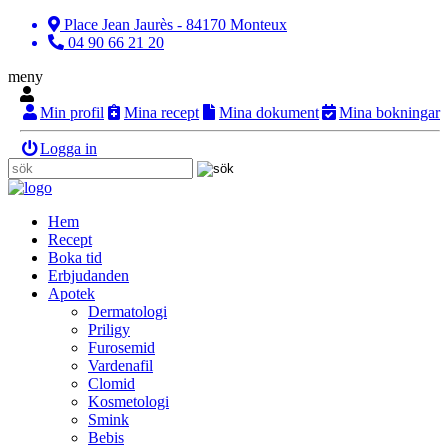
Place Jean Jaurès - 84170 Monteux
04 90 66 21 20
meny
Min profil
Mina recept
Mina dokument
Mina bokningar
Logga in
Hem
Recept
Boka tid
Erbjudanden
Apotek
Dermatologi
Priligy
Furosemid
Vardenafil
Clomid
Kosmetologi
Smink
Bebis