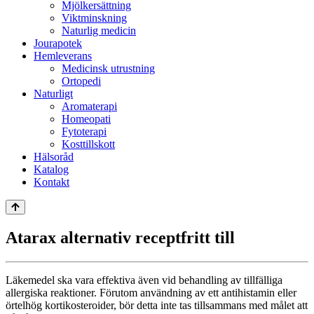
Mjölkersättning
Viktminskning
Naturlig medicin
Jourapotek
Hemleverans
Medicinsk utrustning
Ortopedi
Naturligt
Aromaterapi
Homeopati
Fytoterapi
Kosttillskott
Hälsoråd
Katalog
Kontakt
Atarax alternativ receptfritt till
Läkemedel ska vara effektiva även vid behandling av tillfälliga
allergiska reaktioner. Förutom användning av ett antihistamin eller
örtelhög kortikosteroider, bör detta inte tas tillsammans med målet att