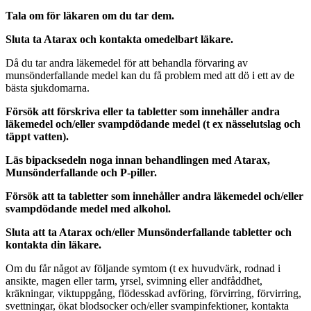
Tala om för läkaren om du tar dem.
Sluta ta Atarax och kontakta omedelbart läkare.
Då du tar andra läkemedel för att behandla förvaring av
munsönderfallande medel kan du få problem med att dö i ett av de
bästa sjukdomarna.
Försök att förskriva eller ta tabletter som innehåller andra
läkemedel och/eller svampdödande medel (t ex nässelutslag och
täppt vatten).
Läs bipacksedeln noga innan behandlingen med Atarax,
Munsönderfallande och P-piller.
Försök att ta tabletter som innehåller andra läkemedel och/eller
svampdödande medel med alkohol.
Sluta att ta Atarax och/eller Munsönderfallande tabletter och
kontakta din läkare.
Om du får något av följande symtom (t ex huvudvärk, rodnad i
ansikte, magen eller tarm, yrsel, svimning eller andfåddhet,
kräkningar, viktuppgång, flödesskad avföring, förvirring, förvirring,
svettningar, ökat blodsocker och/eller svampinfektioner, kontakta