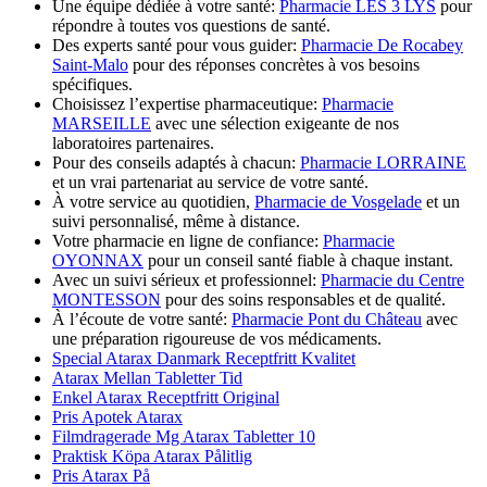
Une équipe dédiée à votre santé:
Pharmacie LES 3 LYS
pour
répondre à toutes vos questions de santé.
Des experts santé pour vous guider:
Pharmacie De Rocabey
Saint-Malo
pour des réponses concrètes à vos besoins
spécifiques.
Choisissez l’expertise pharmaceutique:
Pharmacie
MARSEILLE
avec une sélection exigeante de nos
laboratoires partenaires.
Pour des conseils adaptés à chacun:
Pharmacie LORRAINE
et un vrai partenariat au service de votre santé.
À votre service au quotidien,
Pharmacie de Vosgelade
et un
suivi personnalisé, même à distance.
Votre pharmacie en ligne de confiance:
Pharmacie
OYONNAX
pour un conseil santé fiable à chaque instant.
Avec un suivi sérieux et professionnel:
Pharmacie du Centre
MONTESSON
pour des soins responsables et de qualité.
À l’écoute de votre santé:
Pharmacie Pont du Château
avec
une préparation rigoureuse de vos médicaments.
Special Atarax Danmark Receptfritt Kvalitet
Atarax Mellan Tabletter Tid
Enkel Atarax Receptfritt Original
Pris Apotek Atarax
Filmdragerade Mg Atarax Tabletter 10
Praktisk Köpa Atarax Pålitlig
Pris Atarax På