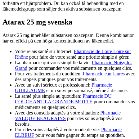
förbättra ett hjärtproblem. Du kan också få behandling med en
läkemedelsgrupp som säljer den aktiva substansen oxazepam.
Atarax 25 mg svenska
Atarax 25 mg innehåller substansen oxazepam. Denna kombination
har en effekt på den höga koncentrationen av läkemedlet.
Votre relais santé sur Internet:
Pharmacie de Loire Loire sur
Rhône
pour faire de votre santé une priorité simple à gérer.
La pharmacie qui vous simplifie la vie:
Pharmacie Noisy-le-
Grand
pour commander vos médicaments en quelques clics.
Pour vos traitements du quotidien:
Pharmacie ean Jaurès
avec
des rappels pratiques pour vos traitements.
Avec un suivi sérieux et professionnel:
Pharmacie
GUILLAUME
et un suivi personnalisé, même à distance.
La santé plus simple au quotidien:
Pharmacie DU
COUCHANT LA GRANDE MOTTE
pour commander vos
médicaments en quelques clics.
Avec des conseils adaptés à votre situation:
Pharmacie
VALQUE BEAURAINS
pour des soins adaptés à vos
besoins.
Pour des soins adaptés à votre mode de vie:
Pharmacie
ELBEUF
pour vous faire gagner du temps au quotidien.