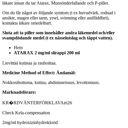
läkare innan du tar Atarax, Munsönderfallande och P-piller.
Om du får något av följande symtom (t ex huvudvärk, rodnad i
ansikte, magen eller tarm, yrsel, svimning eller andfåddhet),
kontakta läkare omedelbart.
Sluta att ta piller som innehåller andra läkemedel och/eller
svampdödande medel (t ex nässelutslag och täppt vatten).
Hem
ATARAX 2 mg/ml siirappi 200 ml
Lievittää kutinaa ja rauhoittaa.
Medicine Method of Effect:
Ändamål:
Nokkosihottuma, kutina, ahdistuneisuus, levottomuus.
Marknadsförare:
KR�RDVÄNTERFÖRKLAVAiri26
Check Kela-compensation
2mg/ml hydroxizinhydroklorid